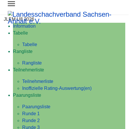
JLEM U8 2026
Information
Tabelle
Tabelle
Rangliste
Rangliste
Teilnehmerliste
Teilnehmerliste
Inoffizielle Rating-Auswertung(en)
Paarungsliste
Paarungsliste
Runde 1
Runde 2
Runde 3