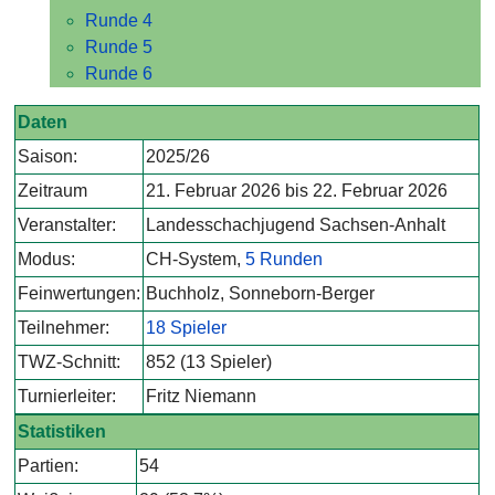
Runde 4
Runde 5
Runde 6
Daten
Saison:
2025/26
Zeitraum
21. Februar 2026 bis 22. Februar 2026
Veranstalter:
Landesschachjugend Sachsen-Anhalt
Modus:
CH-System,
5 Runden
Feinwertungen:
Buchholz, Sonneborn-Berger
Teilnehmer:
18 Spieler
TWZ-Schnitt:
852 (13 Spieler)
Turnierleiter:
Fritz Niemann
Statistiken
Partien:
54