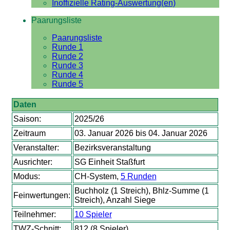
Inoffizielle Rating-Auswertung(en)
Paarungsliste
Paarungsliste
Runde 1
Runde 2
Runde 3
Runde 4
Runde 5
Daten
Saison:
2025/26
Zeitraum
03. Januar 2026 bis 04. Januar 2026
Veranstalter:
Bezirksveranstaltung
Ausrichter:
SG Einheit Staßfurt
Modus:
CH-System,
5 Runden
Buchholz (1 Streich), Bhlz-Summe (1
Feinwertungen:
Streich), Anzahl Siege
Teilnehmer:
10 Spieler
TWZ-Schnitt:
812 (8 Spieler)