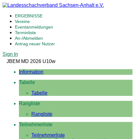
ERGEBNISSE
Vereine
Eventanmeldungen
Terminliste
An-/Abmelden
Antrag neuer Nutzer
Sign In
JBEM MD 2026 U10w
Information
Tabelle
Tabelle
Rangliste
Rangliste
Teilnehmerliste
Teilnehmerliste