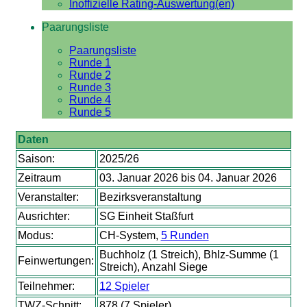
Inoffizielle Rating-Auswertung(en)
Paarungsliste
Paarungsliste
Runde 1
Runde 2
Runde 3
Runde 4
Runde 5
Daten
Saison:
2025/26
Zeitraum
03. Januar 2026 bis 04. Januar 2026
Veranstalter:
Bezirksveranstaltung
Ausrichter:
SG Einheit Staßfurt
Modus:
CH-System,
5 Runden
Buchholz (1 Streich), Bhlz-Summe (1
Feinwertungen:
Streich), Anzahl Siege
Teilnehmer:
12 Spieler
TWZ-Schnitt:
878 (7 Spieler)