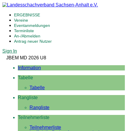
ERGEBNISSE
Vereine
Eventanmeldungen
Terminliste
An-/Abmelden
Antrag neuer Nutzer
Sign In
JBEM MD 2026 U8
Information
Tabelle
Tabelle
Rangliste
Rangliste
Teilnehmerliste
Teilnehmerliste