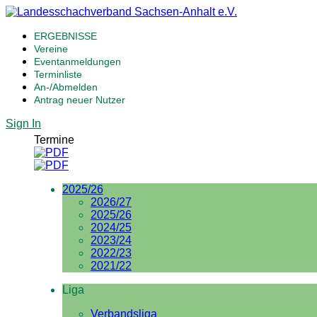
ERGEBNISSE
Vereine
Eventanmeldungen
Terminliste
An-/Abmelden
Antrag neuer Nutzer
Sign In
Termine
2025/26
2026/27
2025/26
2024/25
2023/24
2022/23
2021/22
Liga
Verbandsliga