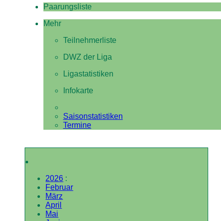
Paarungsliste
Mehr
Teilnehmerliste
DWZ der Liga
Ligastatistiken
Infokarte
Saisonstatistiken
Termine
2026
:
Februar
März
April
Mai