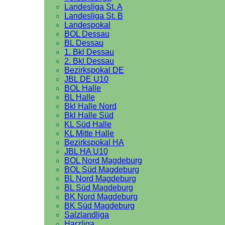
Landesliga St. A
Landesliga St. B
Landespokal
BOL Dessau
BL Dessau
1. Bkl Dessau
2. Bkl Dessau
Bezirkspokal DE
JBL DE U10
BOL Halle
BL Halle
Bkl Halle Nord
Bkl Halle Süd
KL Süd Halle
KL Mitte Halle
Bezirkspokal HA
JBL HA U10
BOL Nord Magdeburg
BOL Süd Magdeburg
BL Nord Magdeburg
BL Süd Magdeburg
BK Nord Magdeburg
BK Süd Magdeburg
Salzlandliga
Harzliga