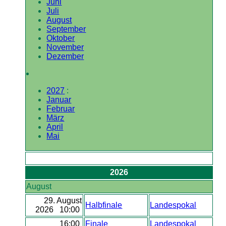
Juni
Juli
August
September
Oktober
November
Dezember
2027
:
Januar
Februar
März
April
Mai
2026
August
29. August
Halbfinale
Landespokal
2026 10:00
16:00
Finale
Landespokal