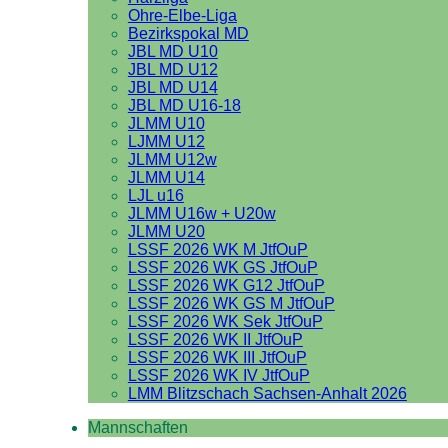
Ohre-Elbe-Liga
Bezirkspokal MD
JBL MD U10
JBL MD U12
JBL MD U14
JBL MD U16-18
JLMM U10
LJMM U12
JLMM U12w
JLMM U14
LJL u16
JLMM U16w + U20w
JLMM U20
LSSF 2026 WK M JtfOuP
LSSF 2026 WK GS JtfOuP
LSSF 2026 WK G12 JtfOuP
LSSF 2026 WK GS M JtfOuP
LSSF 2026 WK Sek JtfOuP
LSSF 2026 WK II JtfOuP
LSSF 2026 WK III JtfOuP
LSSF 2026 WK IV JtfOuP
LMM Blitzschach Sachsen-Anhalt 2026
Mannschaften