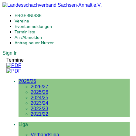
ERGEBNISSE
Vereine
Eventanmeldungen
Terminliste
An-/Abmelden
Antrag neuer Nutzer
Sign In
Termine
2025/26
2026/27
2025/26
2024/25
2023/24
2022/23
2021/22
Liga
Verbandsliga