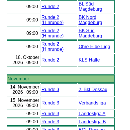
BL Süd
09:00
Runde 2
Magdeburg
Runde 2
BK Nord
09:00
(Hinrunde)
Magdeburg
Runde 2
BK Süd
09:00
(Hinrunde)
Magdeburg
Runde 2
09:00
Ohre-Elbe-Liga
(Hinrunde)
18. Oktober
Runde 2
KLS Halle
2026 09:00
November
14. November
Runde 3
2. Bkl Dessau
2026 09:00
15. November
Runde 3
Verbandsliga
2026 09:00
09:00
Runde 3
Landesliga A
09:00
Runde 3
Landesliga B
09:00
Runde 3
BOL Dessau