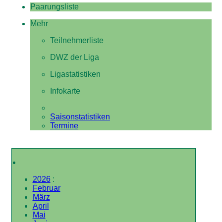
Paarungsliste
Mehr
Teilnehmerliste
DWZ der Liga
Ligastatistiken
Infokarte
Saisonstatistiken
Termine
2026
:
Februar
März
April
Mai