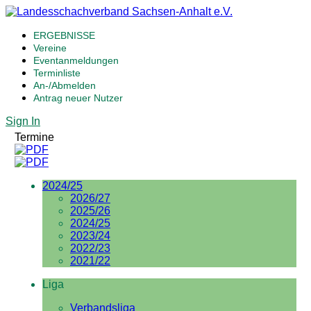
ERGEBNISSE
Vereine
Eventanmeldungen
Terminliste
An-/Abmelden
Antrag neuer Nutzer
Sign In
Termine
2024/25
2026/27
2025/26
2024/25
2023/24
2022/23
2021/22
Liga
Verbandsliga