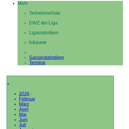
Mehr
Teilnehmerliste
DWZ der Liga
Ligastatistiken
Infokarte
Saisonstatistiken
Termine
2026
:
Februar
März
April
Mai
Juni
Juli