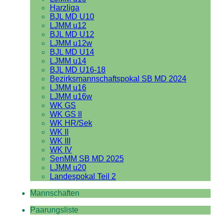
Harzliga
BJL MD U10
LJMM u12
BJL MD U12
LJMM u12w
BJL MD U14
LJMM u14
BJL MD U16-18
Bezirksmannschaftspokal SB MD 2024
LJMM u16
LJMM u16w
WK GS
WK GS II
WK HR/Sek
WK II
WK III
WK IV
SenMM SB MD 2025
LJMM u20
Landespokal Teil 2
Mannschaften
Paarungsliste