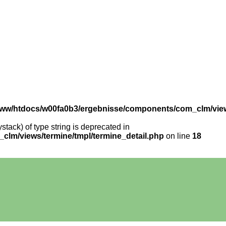
ww/htdocs/w00fa0b3/ergebnisse/components/com_clm/views
stack) of type string is deprecated in
lm/views/termine/tmpl/termine_detail.php
on line
18