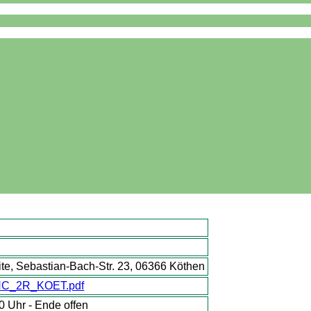
ite, Sebastian-Bach-Str. 23, 06366 Köthen
AHC_2R_KOET.pdf
 Uhr - Ende offen