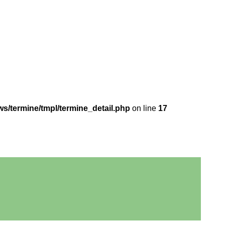
/termine/tmpl/termine_detail.php
on line
17