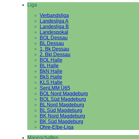
Liga
Verbandsliga
Landesliga A
Landesliga B
Landespokal
BOL Dessau
BL Dessau
1. Bk Dessau
2. Bkl Dessau
BOL Halle
BL Halle
BkN Halle
BkS Halle
KLS Halle
SenLMM Ü65
BOL Nord Magdeburg
BOL Süd Magdeburg
BL Nord Magdeburg
BL Süd Magdeburg
BK Nord Magdeburg
BK Süd Magdeburg
Ohre-Elbe-Liga
Mannschaften