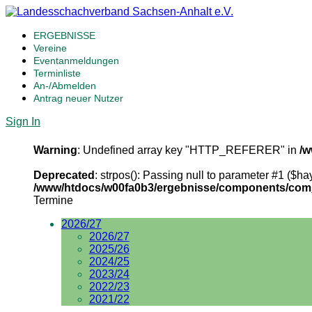
ERGEBNISSE
Vereine
Eventanmeldungen
Terminliste
An-/Abmelden
Antrag neuer Nutzer
Sign In
Warning
: Undefined array key "HTTP_REFERER" in
/w
Deprecated
: strpos(): Passing null to parameter #1 ($hay
/www/htdocs/w00fa0b3/ergebnisse/components/com_c
Termine
2026/27
2026/27
2025/26
2024/25
2023/24
2022/23
2021/22