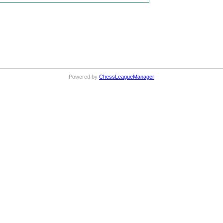
Powered by
ChessLeagueManager