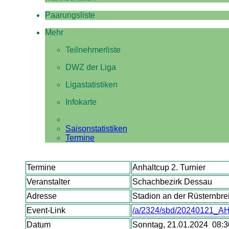
Paarungsliste
Mehr
Teilnehmerliste
DWZ der Liga
Ligastatistiken
Infokarte
Saisonstatistiken
Termine
Termine
Anhaltcup 2. Turnier
Veranstalter
Schachbezirk Dessau
Adresse
Stadion an der Rüsternbre
Event-Link
/a/2324/sbd/20240121_
Datum
Sonntag, 21.01.2024 08:30