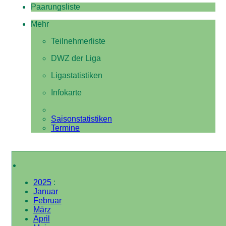
Paarungsliste
Mehr
Teilnehmerliste
DWZ der Liga
Ligastatistiken
Infokarte
Saisonstatistiken
Termine
2025
:
Januar
Februar
März
April