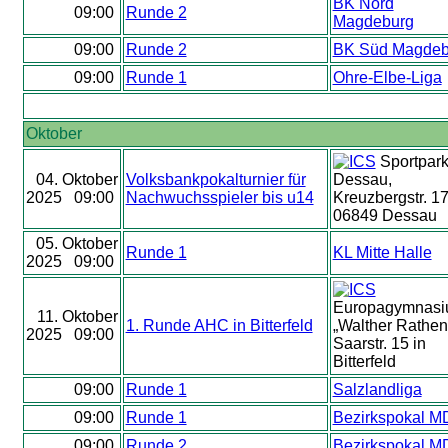
BK Nord
09:00
Runde 2
Magdeburg
09:00
Runde 2
BK Süd Magdeb
09:00
Runde 1
Ohre-Elbe-Liga
Oktober
Sportpar
04. Oktober
Volksbankpokalturnier für
Dessau,
2025 09:00
Nachwuchsspieler bis u14
Kreuzbergstr. 17
06849 Dessau
05. Oktober
Runde 1
KL Mitte Halle
2025 09:00
Europagymnas
11. Oktober
1. Runde AHC in Bitterfeld
„Walther Rathen
2025 09:00
Saarstr. 15 in
Bitterfeld
09:00
Runde 1
Salzlandliga
09:00
Runde 1
Bezirkspokal M
09:00
Runde 2
Bezirkspokal M