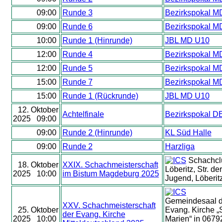
09:00
Runde 3
Bezirkspokal M
09:00
Runde 6
Bezirkspokal M
10:00
Runde 1 (Hinrunde)
JBL MD U10
12:00
Runde 4
Bezirkspokal M
12:00
Runde 5
Bezirkspokal M
15:00
Runde 7
Bezirkspokal M
15:00
Runde 1 (Rückrunde)
JBL MD U10
12. Oktober
Achtelfinale
Bezirkspokal D
2025 09:00
09:00
Runde 2 (Hinrunde)
KL Süd Halle
09:00
Runde 2
Harzliga
Schachcl
18. Oktober
XXIX. Schachmeisterschaft
Löberitz, Str. der
2025 10:00
im Bistum Magdeburg 2025
Jugend, Löberit
Gemeindesaal d
XXV. Schachmeisterschaft
25. Oktober
Evang. Kirche „S
der Evang. Kirche
2025 10:00
Marien“ in 0679