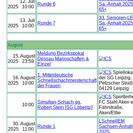
12. Juli
Runde 6
Sa.-Anhalt 2025
2025 10:00
65+
33. Senioren-L
13. Juli
Runde 7
Sa.-Anhalt 2025
2025 10:00
65+
August
Meldung Bezirkspokal
15. August
Dessau Mannschaften &
2025 23:59
Einzel
Spielloka
1. Mitteldeutsche
16. August
der SG Leipzig,
Schnellschachmeisterschaft
2025 10:00
Petzscher Straß
der Frauen
04129 Leipzig
Sportlerh
Simultan-Schach gg.
FC Stahl Aken e
10:00
Robert Stein [SG Löberitz]
Fährstraße,
Aken/Elbe
LSchnellEM
30. August
Runde 1
Sachsen-Anhalt
2025 11:00
2025