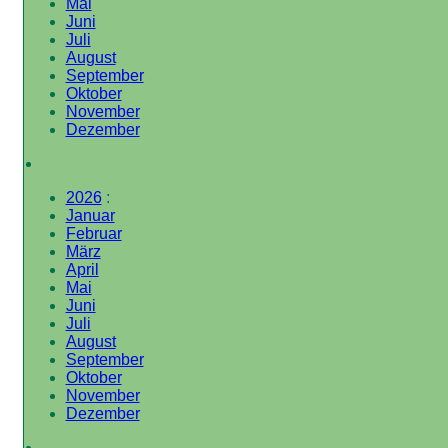
Mai
Juni
Juli
August
September
Oktober
November
Dezember
2026
:
Januar
Februar
März
April
Mai
Juni
Juli
August
September
Oktober
November
Dezember