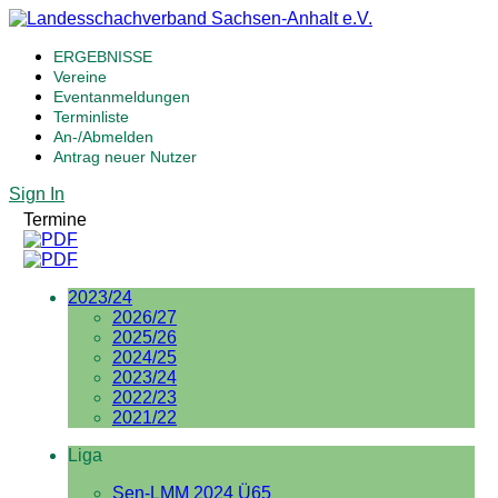
ERGEBNISSE
Vereine
Eventanmeldungen
Terminliste
An-/Abmelden
Antrag neuer Nutzer
Sign In
Termine
2023/24
2026/27
2025/26
2024/25
2023/24
2022/23
2021/22
Liga
Sen-LMM 2024 Ü65