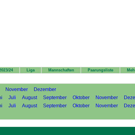
2023/24
Liga
Mannschaften
Paarungsliste
Meh
November
Dezember
ni
Juli
August
September
Oktober
November
Deze
ni
Juli
August
September
Oktober
November
Deze