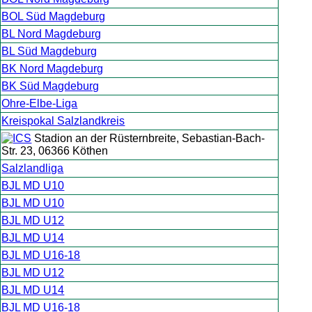
BOL Süd Magdeburg
BL Nord Magdeburg
BL Süd Magdeburg
BK Nord Magdeburg
BK Süd Magdeburg
Ohre-Elbe-Liga
Kreispokal Salzlandkreis
Stadion an der Rüsternbreite, Sebastian-Bach-
Str. 23, 06366 Köthen
Salzlandliga
BJL MD U10
BJL MD U10
BJL MD U12
BJL MD U14
BJL MD U16-18
BJL MD U12
BJL MD U14
BJL MD U16-18