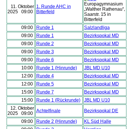
Europagymnasium
11. Oktober
1. Runde AHC in
„Walther Rathenau“,
2025 09:00
Bitterfeld
Saarstr. 15 in
Bitterfeld
09:00
Runde 1
Salzlandliga
09:00
Runde 1
Bezirkspokal MD
09:00
Runde 2
Bezirkspokal MD
09:00
Runde 3
Bezirkspokal MD
09:00
Runde 6
Bezirkspokal MD
10:00
Runde 1 (Hinrunde)
JBL MD U10
12:00
Runde 4
Bezirkspokal MD
12:00
Runde 5
Bezirkspokal MD
15:00
Runde 7
Bezirkspokal MD
15:00
Runde 1 (Rückrunde)
JBL MD U10
12. Oktober
Achtelfinale
Bezirkspokal DE
2025 09:00
09:00
Runde 2 (Hinrunde)
KL Süd Halle