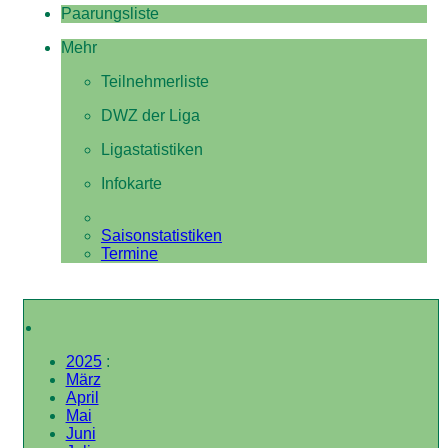
Paarungsliste
Mehr
Teilnehmerliste
DWZ der Liga
Ligastatistiken
Infokarte
Saisonstatistiken
Termine
2025
:
März
April
Mai
Juni