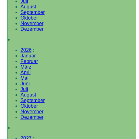
Juli
August
September
Oktober
November
Dezember
2026
:
Januar
Februar
März
April
Mai
Juni
Juli
August
September
Oktober
November
Dezember
2027
: