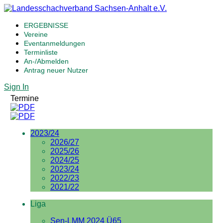
ERGEBNISSE
Vereine
Eventanmeldungen
Terminliste
An-/Abmelden
Antrag neuer Nutzer
Sign In
Termine
2023/24
2026/27
2025/26
2024/25
2023/24
2022/23
2021/22
Liga
Sen-LMM 2024 Ü65