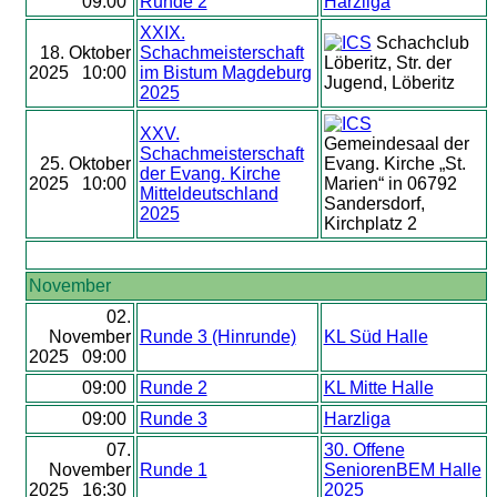
09:00
Runde 2
Harzliga
XXIX.
Schachclub
18. Oktober
Schachmeisterschaft
Löberitz, Str. der
2025 10:00
im Bistum Magdeburg
Jugend, Löberitz
2025
XXV.
Gemeindesaal der
Schachmeisterschaft
25. Oktober
Evang. Kirche „St.
der Evang. Kirche
2025 10:00
Marien“ in 06792
Mitteldeutschland
Sandersdorf,
2025
Kirchplatz 2
November
02.
November
Runde 3 (Hinrunde)
KL Süd Halle
2025 09:00
09:00
Runde 2
KL Mitte Halle
09:00
Runde 3
Harzliga
07.
30. Offene
November
Runde 1
SeniorenBEM Halle
2025 16:30
2025