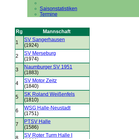
Saisonstatistiken
Termine
Rg
Mannschaft
SV Sangerhausen
1
(1924)
SV Merseburg
2
(1974)
Naumburger SV 1951
3
(1883)
SV Motor Zeitz
4
(1840)
SK Roland Weißenfels
5
(1810)
WSG Halle-Neustadt
6
(1751)
PTSV Halle
7
(1586)
SV Roter Turm Halle I
8