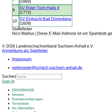
(1869)
SV Roter Turm Halle II
9
(1772)
SV Eintracht Bad Dürrenberg
10
(1609)
Staffelleiter
Nico Markus |
Diese E-Mail-Adresse ist vor Spambots ge
© 2026 Landesschachverband Sachsen-Anhalt e.V.
Anmeldung als Spielleiter
Impressum
webmaster@schach-sachsen-anhalt.de
Suchen
Sign In
ERGEBNISSE
Vereine
Eventanmeldungen
Terminliste
An-/Abmelden