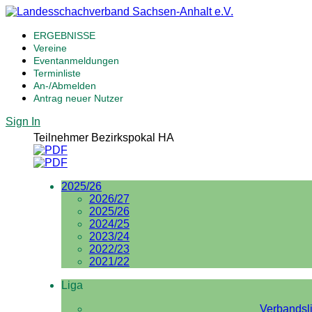
ERGEBNISSE
Vereine
Eventanmeldungen
Terminliste
An-/Abmelden
Antrag neuer Nutzer
Sign In
Teilnehmer Bezirkspokal HA
2025/26
2026/27
2025/26
2024/25
2023/24
2022/23
2021/22
Liga
Verbandsl