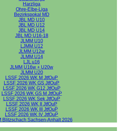
Harzliga
Ohre-Elbe-Liga
Bezirkspokal MD
JBL MD U10
JBL MD U12
JBL MD U14
JBL MD U16-18
JLMM U10
LJMM U12
JLMM U12w
JLMM U14
LJL u16
JLMM U16w + U20w
JLMM U20
LSSF 2026 WK M JtfOuP
LSSF 2026 WK GS JtfOuP
LSSF 2026 WK G12 JtfOuP
LSSF 2026 WK GS M JtfOuP
LSSF 2026 WK Sek JtfOuP
LSSF 2026 WK II JtfOuP
LSSF 2026 WK III JtfOuP
LSSF 2026 WK IV JtfOuP
 Blitzschach Sachsen-Anhalt 2026