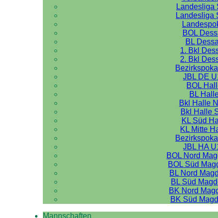
Landesliga 
Landesliga 
Landespo
BOL Dess
BL Dess
1. Bkl Des
2. Bkl Des
Bezirkspoka
JBL DE U
BOL Hal
BL Hall
Bkl Halle 
Bkl Halle 
KL Süd Ha
KL Mitte H
Bezirkspoka
JBL HA U
BOL Nord Mag
BOL Süd Mag
BL Nord Mag
BL Süd Magd
BK Nord Mag
BK Süd Magd
Mannschaften