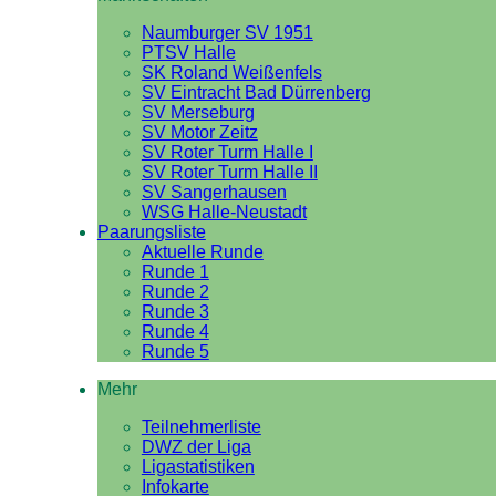
Naumburger SV 1951
PTSV Halle
SK Roland Weißenfels
SV Eintracht Bad Dürrenberg
SV Merseburg
SV Motor Zeitz
SV Roter Turm Halle I
SV Roter Turm Halle II
SV Sangerhausen
WSG Halle-Neustadt
Paarungsliste
Aktuelle Runde
Runde 1
Runde 2
Runde 3
Runde 4
Runde 5
Mehr
Teilnehmerliste
DWZ der Liga
Ligastatistiken
Infokarte