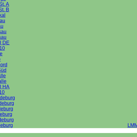
St. A
St. B
kal
au
au
sau
sau
l DE
10
le
e
Nord
Süd
lle
alle
l HA
10
deburg
deburg
deburg
eburg
deburg
eburg
LMM