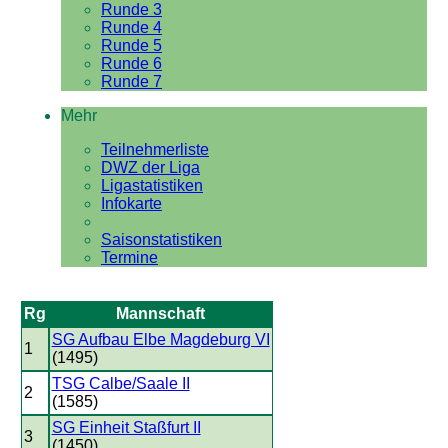
Runde 3
Runde 4
Runde 5
Runde 6
Runde 7
Mehr
Teilnehmerliste
DWZ der Liga
Ligastatistiken
Infokarte
Saisonstatistiken
Termine
Rg
Mannschaft
SG Aufbau Elbe Magdeburg VI
1
(1495)
TSG Calbe/Saale II
2
(1585)
SG Einheit Staßfurt II
3
(1450)