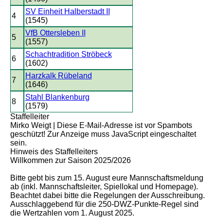
SV Einheit Halberstadt II
4
(1545)
VfB Ottersleben II
5
(1557)
Schachtradition Ströbeck
6
(1602)
Harzkalk Rübeland
7
(1646)
Stahl Blankenburg
8
(1579)
Staffelleiter
Mirko Weigt |
Diese E-Mail-Adresse ist vor Spambots
geschützt! Zur Anzeige muss JavaScript eingeschaltet
sein.
Hinweis des Staffelleiters
Willkommen zur Saison 2025/2026
Bitte gebt bis zum 15. August eure Mannschaftsmeldung
ab (inkl. Mannschaftsleiter, Spiellokal und Homepage).
Beachtet dabei bitte die Regelungen der Ausschreibung.
Ausschlaggebend für die 250-DWZ-Punkte-Regel sind
die Wertzahlen vom 1. August 2025.