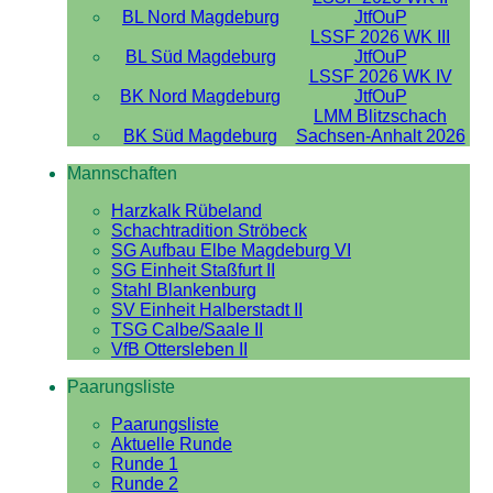
BL Nord Magdeburg
JtfOuP
LSSF 2026 WK III
BL Süd Magdeburg
JtfOuP
LSSF 2026 WK IV
BK Nord Magdeburg
JtfOuP
LMM Blitzschach
BK Süd Magdeburg
Sachsen-Anhalt 2026
Mannschaften
Harzkalk Rübeland
Schachtradition Ströbeck
SG Aufbau Elbe Magdeburg VI
SG Einheit Staßfurt II
Stahl Blankenburg
SV Einheit Halberstadt II
TSG Calbe/Saale II
VfB Ottersleben II
Paarungsliste
Paarungsliste
Aktuelle Runde
Runde 1
Runde 2