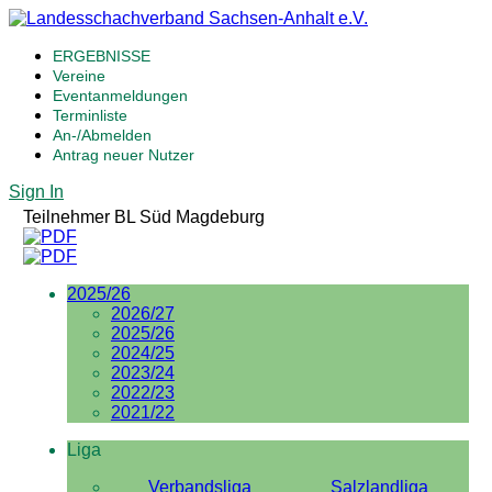
ERGEBNISSE
Vereine
Eventanmeldungen
Terminliste
An-/Abmelden
Antrag neuer Nutzer
Sign In
Teilnehmer BL Süd Magdeburg
2025/26
2026/27
2025/26
2024/25
2023/24
2022/23
2021/22
Liga
Verbandsliga
Salzlandliga