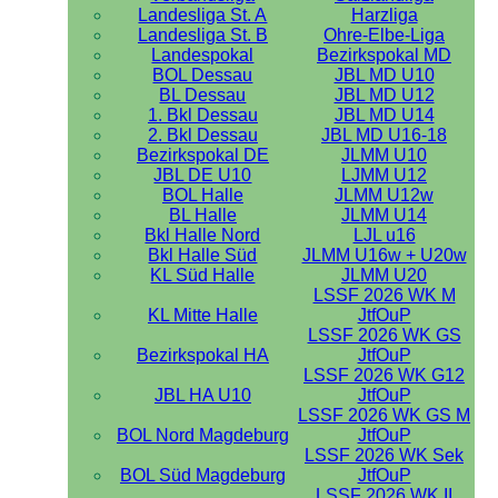
Landesliga St. A
Harzliga
Landesliga St. B
Ohre-Elbe-Liga
Landespokal
Bezirkspokal MD
BOL Dessau
JBL MD U10
BL Dessau
JBL MD U12
1. Bkl Dessau
JBL MD U14
2. Bkl Dessau
JBL MD U16-18
Bezirkspokal DE
JLMM U10
JBL DE U10
LJMM U12
BOL Halle
JLMM U12w
BL Halle
JLMM U14
Bkl Halle Nord
LJL u16
Bkl Halle Süd
JLMM U16w + U20w
KL Süd Halle
JLMM U20
LSSF 2026 WK M
KL Mitte Halle
JtfOuP
LSSF 2026 WK GS
Bezirkspokal HA
JtfOuP
LSSF 2026 WK G12
JBL HA U10
JtfOuP
LSSF 2026 WK GS M
BOL Nord Magdeburg
JtfOuP
LSSF 2026 WK Sek
BOL Süd Magdeburg
JtfOuP
LSSF 2026 WK II