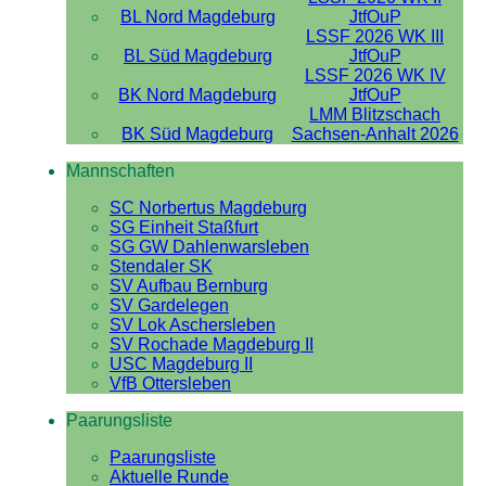
BL Nord Magdeburg
JtfOuP
LSSF 2026 WK III
BL Süd Magdeburg
JtfOuP
LSSF 2026 WK IV
BK Nord Magdeburg
JtfOuP
LMM Blitzschach
BK Süd Magdeburg
Sachsen-Anhalt 2026
Mannschaften
SC Norbertus Magdeburg
SG Einheit Staßfurt
SG GW Dahlenwarsleben
Stendaler SK
SV Aufbau Bernburg
SV Gardelegen
SV Lok Aschersleben
SV Rochade Magdeburg II
USC Magdeburg II
VfB Ottersleben
Paarungsliste
Paarungsliste
Aktuelle Runde