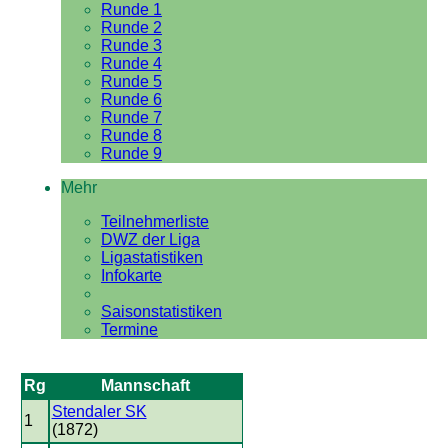
Runde 1
Runde 2
Runde 3
Runde 4
Runde 5
Runde 6
Runde 7
Runde 8
Runde 9
Mehr
Teilnehmerliste
DWZ der Liga
Ligastatistiken
Infokarte
Saisonstatistiken
Termine
Rg
Mannschaft
Stendaler SK
1
(1872)