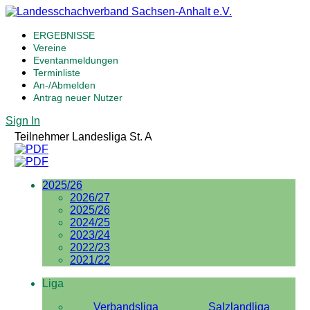
ERGEBNISSE
Vereine
Eventanmeldungen
Terminliste
An-/Abmelden
Antrag neuer Nutzer
Sign In
Teilnehmer Landesliga St. A
2025/26
2026/27
2025/26
2024/25
2023/24
2022/23
2021/22
Liga
Verbandsliga
Salzlandliga