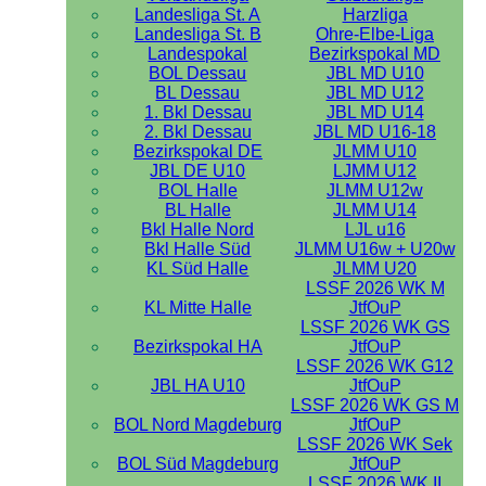
Landesliga St. A
Harzliga
Landesliga St. B
Ohre-Elbe-Liga
Landespokal
Bezirkspokal MD
BOL Dessau
JBL MD U10
BL Dessau
JBL MD U12
1. Bkl Dessau
JBL MD U14
2. Bkl Dessau
JBL MD U16-18
Bezirkspokal DE
JLMM U10
JBL DE U10
LJMM U12
BOL Halle
JLMM U12w
BL Halle
JLMM U14
Bkl Halle Nord
LJL u16
Bkl Halle Süd
JLMM U16w + U20w
KL Süd Halle
JLMM U20
LSSF 2026 WK M
KL Mitte Halle
JtfOuP
LSSF 2026 WK GS
Bezirkspokal HA
JtfOuP
LSSF 2026 WK G12
JBL HA U10
JtfOuP
LSSF 2026 WK GS M
BOL Nord Magdeburg
JtfOuP
LSSF 2026 WK Sek
BOL Süd Magdeburg
JtfOuP
LSSF 2026 WK II