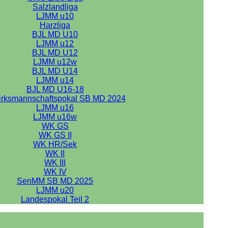
Salzlandliga
LJMM u10
Harzliga
BJL MD U10
LJMM u12
BJL MD U12
LJMM u12w
BJL MD U14
LJMM u14
BJL MD U16-18
irksmannschaftspokal SB MD 2024
LJMM u16
LJMM u16w
WK GS
WK GS II
WK HR/Sek
WK II
WK III
WK IV
SenMM SB MD 2025
LJMM u20
Landespokal Teil 2