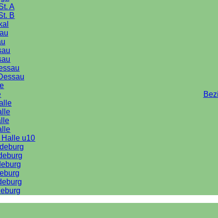
St. A
St. B
kal
au
au
sau
sau
Dessau
Dessau
le
e
Bez
alle
lle
lle
alle
 Halle u10
deburg
deburg
deburg
eburg
deburg
eburg