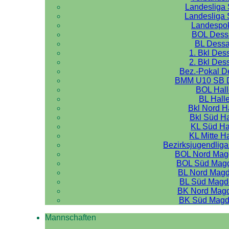
Landesliga 
Landesliga 
Landespo
BOL Dess
BL Dess
1. Bkl Des
2. Bkl Des
Bez.-Pokal 
BMM U10 SB 
BOL Hal
BL Hall
Bkl Nord H
Bkl Süd Ha
KL Süd Ha
KL Mitte H
Bezirksjugendliga
BOL Nord Mag
BOL Süd Mag
BL Nord Mag
BL Süd Magd
BK Nord Mag
BK Süd Magd
Mannschaften