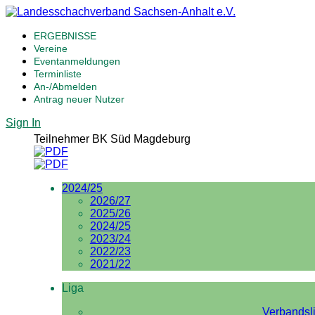
ERGEBNISSE
Vereine
Eventanmeldungen
Terminliste
An-/Abmelden
Antrag neuer Nutzer
Sign In
Teilnehmer BK Süd Magdeburg
2024/25
2026/27
2025/26
2024/25
2023/24
2022/23
2021/22
Liga
Verbandsl