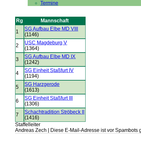
Termine
Rg
Mannschaft
SG Aufbau Elbe MD VIII
1
(1146)
USC Magdeburg V
2
(1364)
SG Aufbau Elbe MD IX
3
(1242)
SG Einheit Staßfurt IV
4
(1194)
SG Harzgerode
5
(1613)
SG Einheit Staßfurt III
6
(1306)
Schachtradition Ströbeck II
7
(1416)
Staffelleiter
Andreas Zech |
Diese E-Mail-Adresse ist vor Spambots g