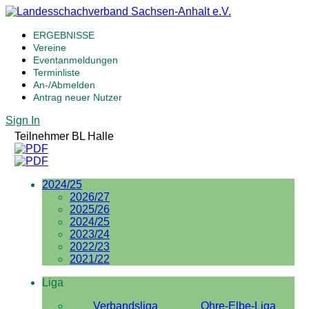
ERGEBNISSE
Vereine
Eventanmeldungen
Terminliste
An-/Abmelden
Antrag neuer Nutzer
Sign In
Teilnehmer BL Halle
2024/25
2026/27
2025/26
2024/25
2023/24
2022/23
2021/22
Liga
Verbandsliga
Ohre-Elbe-Liga