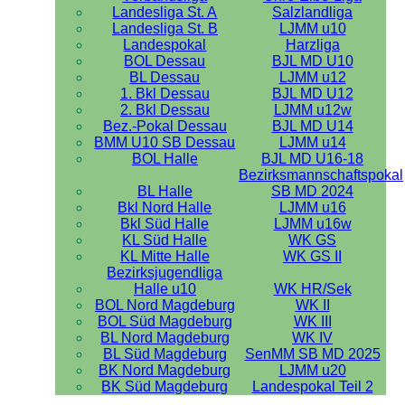
Landesliga St. A
Salzlandliga
Landesliga St. B
LJMM u10
Landespokal
Harzliga
BOL Dessau
BJL MD U10
BL Dessau
LJMM u12
1. Bkl Dessau
BJL MD U12
2. Bkl Dessau
LJMM u12w
Bez.-Pokal Dessau
BJL MD U14
BMM U10 SB Dessau
LJMM u14
BOL Halle
BJL MD U16-18
Bezirksmannschaftspokal
BL Halle
SB MD 2024
Bkl Nord Halle
LJMM u16
Bkl Süd Halle
LJMM u16w
KL Süd Halle
WK GS
KL Mitte Halle
WK GS II
Bezirksjugendliga
Halle u10
WK HR/Sek
BOL Nord Magdeburg
WK II
BOL Süd Magdeburg
WK III
BL Nord Magdeburg
WK IV
BL Süd Magdeburg
SenMM SB MD 2025
BK Nord Magdeburg
LJMM u20
BK Süd Magdeburg
Landespokal Teil 2