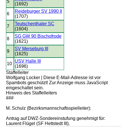
5
(1692)
Reideburger SV 1990 II
6
(1707)
Teutschenthaler SC
7
(1604)
SG GW 90 Bischofrode
8
(1621)
SV Merseburg III
9
(1625)
USV Halle III
10
(1696)
Staffelleiter
Wolfgang Locker |
Diese E-Mail-Adresse ist vor
Spambots geschützt! Zur Anzeige muss JavaScript
eingeschaltet sein.
Hinweis des Staffelleiters
###
M. Schulz (Bezirksmannschaftsspielleiter):
Antrag auf DWZ-Sondereinstufung genehmigt für:
Laurent Flügel (SF Hettstedt III).