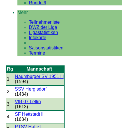
Runde 9
Mehr
Teilnehmerliste
DWZ der Liga
Ligastatistiken
Infokarte
Saisonstatistiken
Termine
Rg
Mannschaft
Naumburger SV 1951 III
1
(1594)
SSV Hergisdorf
2
(1434)
VfB 07 Lettin
3
(1613)
SF Hettstedt III
4
(1634)
PTSV Halle II