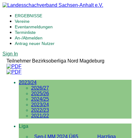
ERGEBNISSE
Vereine
Eventanmeldungen
Terminliste
An-/Abmelden
Antrag neuer Nutzer
Sign In
Teilnehmer Bezirksoberliga Nord Magdeburg
2023/24
2026/27
2025/26
2024/25
2023/24
2022/23
2021/22
Liga
Sen-LMM 2024 Ü65
Harzliga