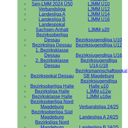
Sen-LMM 2024 Ü50
LJMM U10
Verbandsliga
LJMM U12
Landesliga A
LJMM U14
Landesliga B
LJMM U16
Landespokal
Sachsen-Anhalt
LJMM u20
Bezirksoberliga
Dessau
Bezirksjugendliga U10
Bezirksliga Dessau
Bezirksjugendliga U12
1. Bezirksklasse
Dessau
Bezirksjugendliga U16
2. Bezirksklasse
Bezirksjugendliga
Dessau
U14-U18
Bezirksmannschaftspokal
Bezirkspokal Dessau
SB Magdeburg
Bezirksjugendliga
Bezirksoberliga Halle
Halle u10
Bezirksliga Halle
LJMM u12w
Bezirksklasse Halle
LJMM u16w
Bezirksoberliga Nord
Magdeburg
Verbandsliga 24/25
Bezirksoberliga Süd
Magdeburg
Landesliga A 24/25
Bezirksliga Nord
Magdeburg
Landesliga B 24/25