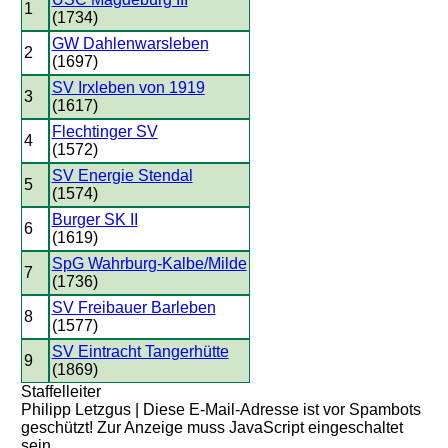
1
(1734)
GW Dahlenwarsleben
2
(1697)
SV Irxleben von 1919
3
(1617)
Flechtinger SV
4
(1572)
SV Energie Stendal
5
(1574)
Burger SK II
6
(1619)
SpG Wahrburg-Kalbe/Milde
7
(1736)
SV Freibauer Barleben
8
(1577)
SV Eintracht Tangerhütte
9
(1869)
Staffelleiter
Philipp Letzgus |
Diese E-Mail-Adresse ist vor Spambots
geschützt! Zur Anzeige muss JavaScript eingeschaltet
sein.