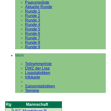
Paarungsliste
Aktuelle Runde
Runde 1
Runde 2
Runde 3
Runde 4
Runde 5
Runde 6
Runde 7
Runde 8
Runde 9
Mehr
Teilnehmerliste
DWZ der Liga
Ligastatistiken
Infokarte
Saisonstatistiken
Termine
Rg
Mannschaft
USC Magdeburg III