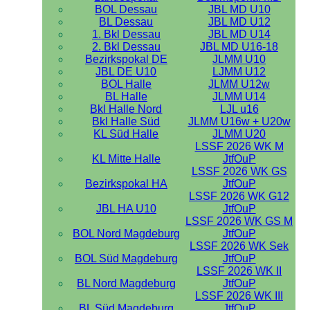
BOL Dessau
JBL MD U10
BL Dessau
JBL MD U12
1. Bkl Dessau
JBL MD U14
2. Bkl Dessau
JBL MD U16-18
Bezirkspokal DE
JLMM U10
JBL DE U10
LJMM U12
BOL Halle
JLMM U12w
BL Halle
JLMM U14
Bkl Halle Nord
LJL u16
Bkl Halle Süd
JLMM U16w + U20w
KL Süd Halle
JLMM U20
LSSF 2026 WK M
KL Mitte Halle
JtfOuP
LSSF 2026 WK GS
Bezirkspokal HA
JtfOuP
LSSF 2026 WK G12
JBL HA U10
JtfOuP
LSSF 2026 WK GS M
BOL Nord Magdeburg
JtfOuP
LSSF 2026 WK Sek
BOL Süd Magdeburg
JtfOuP
LSSF 2026 WK II
BL Nord Magdeburg
JtfOuP
LSSF 2026 WK III
BL Süd Magdeburg
JtfOuP