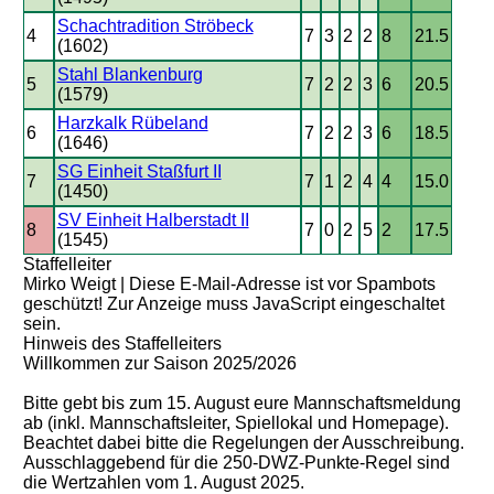
Schachtradition Ströbeck
4
7
3
2
2
8
21.5
(1602)
Stahl Blankenburg
5
7
2
2
3
6
20.5
(1579)
Harzkalk Rübeland
6
7
2
2
3
6
18.5
(1646)
SG Einheit Staßfurt II
7
7
1
2
4
4
15.0
(1450)
SV Einheit Halberstadt II
8
7
0
2
5
2
17.5
(1545)
Staffelleiter
Mirko Weigt |
Diese E-Mail-Adresse ist vor Spambots
geschützt! Zur Anzeige muss JavaScript eingeschaltet
sein.
Hinweis des Staffelleiters
Willkommen zur Saison 2025/2026
Bitte gebt bis zum 15. August eure Mannschaftsmeldung
ab (inkl. Mannschaftsleiter, Spiellokal und Homepage).
Beachtet dabei bitte die Regelungen der Ausschreibung.
Ausschlaggebend für die 250-DWZ-Punkte-Regel sind
die Wertzahlen vom 1. August 2025.