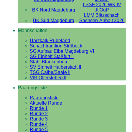
LSSF 2026 WK IV
BK Nord Magdeburg
JtfOuP
LMM Blitzschach
BK Süd Magdeburg
Sachsen-Anhalt 2026
Mannschaften
Harzkalk Rübeland
Schachtradition Ströbeck
SG Aufbau Elbe Magdeburg VI
SG Einheit Staßfurt II
Stahl Blankenburg
SV Einheit Halberstadt II
TSG Calbe/Saale II
VfB Ottersleben II
Paarungsliste
Paarungsliste
Aktuelle Runde
Runde 1
Runde 2
Runde 3
Runde 4
Runde 5