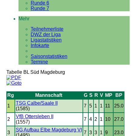
Runde 6
Runde 7
Mehr
Teilnehmerliste
DWZ der Liga
Ligastatistiken
Infokarte
Saisonstatistiken
Termine
Tabelle BL Süd Magdeburg
Rg
Mannschaft
G
S
R
V
MP
BP
TSG Calbe/Saale II
1
7
5
1
1
11
25.0
(1585)
VfB Ottersleben II
2
7
4
2
1
10
27.0
(1557)
SG Aufbau Elbe Magdeburg VI
3
7
3
3
1
9
23.0
(1495)