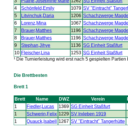
3
Plathe,Josephine Marie
1262
SG Einheit Staßfurt
4
Schönfeld,Emily
1079
SV "Eintracht" Tanger
5
Litvinchuk,Daria
1206
Schachzwerge Magde
6
Lorenz,Mina
1067
Schachzwerge Magde
7
Brauer,Matthes
1196
Schachzwerge Magde
8
Brauer,Matthes
1196
Schachzwerge Magde
9
Stephan,Jihye
1136
SG Einheit Staßfurt
10
Fleischer,Lina
1253
SG Einheit Staßfurt
¹ Die Turnierleistung wird erst nach 5 gespielten Partien
Die Brettbesten
Brett 1
Brett
Name
DWZ
Verein
1
Fiedler,Lucas
1369
SG Einheit Staßfurt
1
Schwerin,Felix
1229
SV Irxleben 1919
1
Quauck,Isabell
1267
SV "Eintracht" Tangerhütte