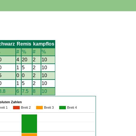
chwarz
Remis
kampflos
%
#
%
#
%
0
4
20
2
10
0
1
5
2
10
5
0
0
2
10
0
1
5
2
10
8.8
6
7.5
8
10
soluten Zahlen
rett 1
Brett 2
Brett 3
Brett 4