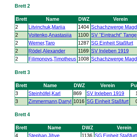
Brett 2
Brett
Name
DWZ
Verein
2
Litvinchuk,Mariia
1404
Schachzwerge Magd
2
Voitenko,Anastasiia
1100
SV "Eintracht" Tange
2
Werner,Taro
1287
SG Einheit Staßfurt
2
Rödel,Alexander
1169
SV Irxleben 1919
2
Filimonovs,Timotheus
1008
Schachzwerge Magd
Brett 3
Brett
Name
DWZ
Verein
Pu
3
Steinhöfel,Karl
869
SV Irxleben 1919
3
Zimmermann,Darryl
1016
SG Einheit Staßfurt
Brett 4
Brett
Name
DWZ
Verein
4
Stephan,Jihye
1136
SG Einheit Staßfurt