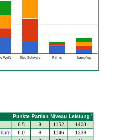
eg Weiß
Sieg Schwarz
Remis
kampflos
Punkte
Partien
Niveau
Leistung ¹
6.5
8
1152
1403
burg
6.0
8
1146
1338