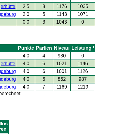
gerhütte
2.5
8
1176
1035
gdeburg
2.0
5
1143
1071
0.0
3
1043
0
Punkte
Partien
Niveau
Leistung ¹
4.0
4
930
0
gerhütte
4.0
6
1021
1146
gdeburg
4.0
6
1001
1126
gdeburg
4.0
6
862
987
gdeburg
4.0
7
1169
1219
 berechnet
los
ren