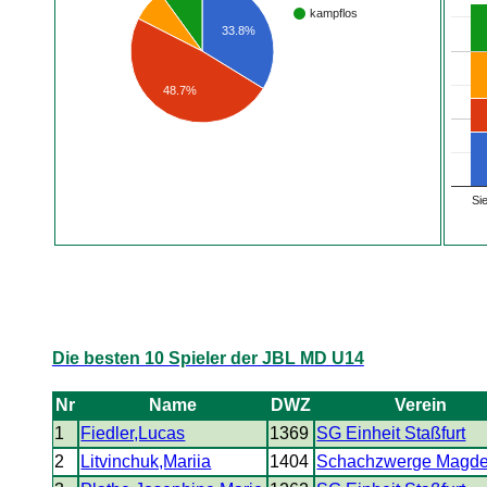
kampflos
33.8%
48.7%
Si
Die besten 10 Spieler der JBL MD U14
Nr
Name
DWZ
Verein
1
Fiedler,Lucas
1369
SG Einheit Staßfurt
2
Litvinchuk,Mariia
1404
Schachzwerge Magde