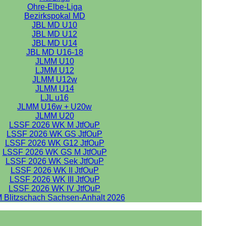
Ohre-Elbe-Liga
Bezirkspokal MD
JBL MD U10
JBL MD U12
JBL MD U14
JBL MD U16-18
JLMM U10
LJMM U12
JLMM U12w
JLMM U14
LJL u16
JLMM U16w + U20w
JLMM U20
LSSF 2026 WK M JtfOuP
LSSF 2026 WK GS JtfOuP
LSSF 2026 WK G12 JtfOuP
LSSF 2026 WK GS M JtfOuP
LSSF 2026 WK Sek JtfOuP
LSSF 2026 WK II JtfOuP
LSSF 2026 WK III JtfOuP
LSSF 2026 WK IV JtfOuP
 Blitzschach Sachsen-Anhalt 2026