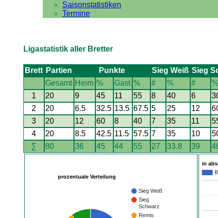
Saisonstatistiken
Termine
Ligastatistik aller Bretter
Brett
Partien
Punkte
Sieg Weiß
Sieg S
Gesamt
Heim
%
Gast
%
#
%
#
1
20
9
45
11
55
8
40
6
3
2
20
6.5
32.5
13.5
67.5
5
25
12
6
3
20
12
60
8
40
7
35
11
5
4
20
8.5
42.5
11.5
57.5
7
35
10
5
∑
80
36
45
44
55
27
33.8
39
4
in ab
B
prozentuale Verteilung
Sieg Weiß
Sieg
Schwarz
Remis