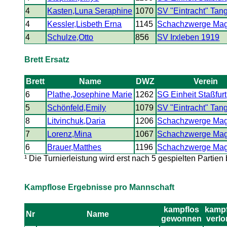
4
Kasten,Luna Seraphine
1070
SV "Eintracht" Tan
4
Kessler,Lisbeth Erna
1145
Schachzwerge Ma
4
Schulze,Otto
856
SV Irxleben 1919
Brett Ersatz
Brett
Name
DWZ
Verein
6
Plathe,Josephine Marie
1262
SG Einheit Staßfurt
5
Schönfeld,Emily
1079
SV "Eintracht" Tan
8
Litvinchuk,Daria
1206
Schachzwerge Ma
7
Lorenz,Mina
1067
Schachzwerge Ma
6
Brauer,Matthes
1196
Schachzwerge Ma
¹ Die Turnierleistung wird erst nach 5 gespielten Partien
Kampflose Ergebnisse pro Mannschaft
kampflos
kampf
Nr
Name
gewonnen
verlo