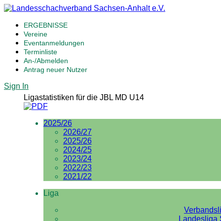
ERGEBNISSE
Vereine
Eventanmeldungen
Terminliste
An-/Abmelden
Antrag neuer Nutzer
Sign In
Ligastatistiken für die JBL MD U14
2025/26
2026/27
2025/26
2024/25
2023/24
2022/23
2021/22
Liga
Verbandsl
Landesliga 