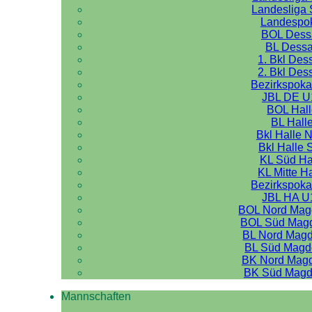
Landesliga 
Landespo
BOL Dess
BL Dess
1. Bkl Des
2. Bkl Des
Bezirkspoka
JBL DE U
BOL Hal
BL Hall
Bkl Halle 
Bkl Halle 
KL Süd Ha
KL Mitte H
Bezirkspoka
JBL HA U
BOL Nord Mag
BOL Süd Mag
BL Nord Mag
BL Süd Magd
BK Nord Mag
BK Süd Magd
Mannschaften