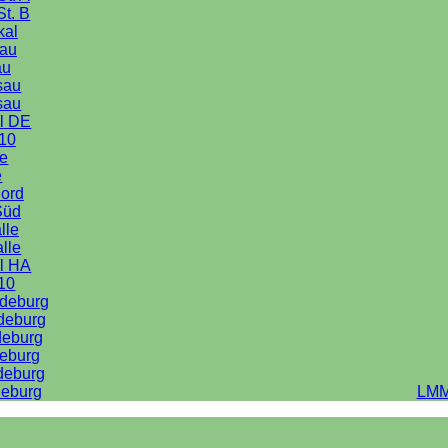
St. B
kal
au
au
sau
sau
l DE
10
le
e
Nord
Süd
lle
alle
l HA
10
deburg
deburg
deburg
eburg
deburg
eburg
LMM