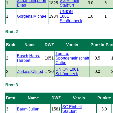
Schambier,Leon
SG Einheit
1
1825
3.0
5
Elias
Staßfurt
UNION
1
Görgens,Michael
1984
1861
1.0
1
Schönebeck
Brett 2
Brett
Name
DWZ
Verein
Punkte
Par
Turn- u.
Busch,Hans-
2
1651
Sportgemeinschaft
0.5
Herbert
Calbe
UNION 1861
2
Zerfass,Otfried
1720
0.0
Schönebeck
Brett 3
Brett
Name
DWZ
Verein
Punkte
SG Einheit
3
Baum,Julian
1581
3.0
Staßfurt