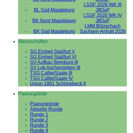
LSSF 2026 WK III
BL Süd Magdeburg
JtfOuP
LSSF 2026 WK IV
BK Nord Magdeburg
JtfOuP
LMM Blitzschach
BK Süd Magdeburg
Sachsen-Anhalt 2026
Mannschaften
SG Einheit Staßfurt V
SG Einheit Staßfurt VI
SV Aufbau Bernburg III
SV Lok Aschersleben III
TSG Calbe/Saale III
TSG Calbe/Saale IV
Union 1861 Schönebeck II
Paarungsliste
Paarungsliste
Aktuelle Runde
Runde 1
Runde 2
Runde 3
Runde 4