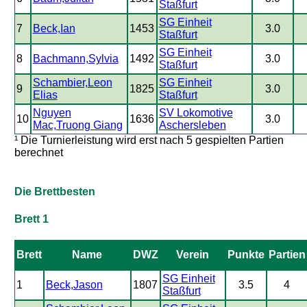
Staßfurt
SG Einheit
7
Beck,Ian
1453
3.0
Staßfurt
SG Einheit
8
Bachmann,Sylvia
1492
3.0
Staßfurt
Schambier,Leon
SG Einheit
9
1825
3.0
Elias
Staßfurt
Nguyen
SV Lokomotive
10
1636
3.0
Mac,Truong Giang
Aschersleben
¹ Die Turnierleistung wird erst nach 5 gespielten Partien
berechnet
Die Brettbesten
Brett 1
Brett
Name
DWZ
Verein
Punkte
Partien
SG Einheit
1
Beck,Jason
1807
3.5
4
Staßfurt