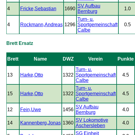
SV Aufbau
4
Fricke,Sebastian
1690
1.0
Bernburg
Turn- u.
4
Rockmann,Andreas
1296
Sportgemeinschaft
0.5
Calbe
Brett Ersatz
Brett
Name
DWZ
Verein
Punkte
Turn- u.
13
Harke,Otto
1322
Sportgemeinschaft
4.5
Calbe
Turn- u.
15
Harke,Otto
1322
Sportgemeinschaft
4.5
Calbe
SV Aufbau
12
Fein,Uwe
1456
4.0
Bernburg
SV Lokomotive
14
Kannenberg,Jonas
1360
4.0
Aschersleben
SG Einheit