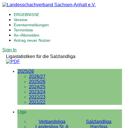
ERGEBNISSE
Vereine
Eventanmeldungen
Terminliste
An-/Abmelden
Antrag neuer Nutzer
Sign In
Ligastatistiken für die Salzlandliga
2025/26
2026/27
2025/26
2024/25
2023/24
2022/23
2021/22
Liga
Verbandsliga
Salzlandliga
Landesliga St. A
Harzliga