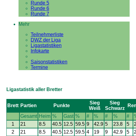
Runde 5
Runde 6
Runde 7
Mehr
Teilnehmerliste
DWZ der Liga
Ligastatistiken
Infokarte
Saisonstatistiken
Termine
Ligastatistik aller Bretter
Sieg
Sieg
Brett
Partien
Punkte
Re
Weiß
Schwarz
Gesamt
Heim
%
Gast
%
#
%
#
%
#
1
21
8.5
40.5
12.5
59.5
9
42.9
5
23.8
5
2
21
8.5
40.5
12.5
59.5
4
19
9
42.9
5