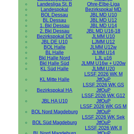
Landesliga St. B
Ohre-Elbe-Liga
Landespokal
Bezirkspokal MD
BOL Dessau
JBL MD U10
BL Dessau
JBL MD U12
1. Bkl Dessau
JBL MD U14
2. Bkl Dessau
JBL MD U16-18
Bezirkspokal DE
JLMM U10
JBL DE U10
LJMM U12
BOL Halle
JLMM U12w
BL Halle
JLMM U14
Bkl Halle Nord
LJL u16
Bkl Halle Süd
JLMM U16w + U20w
KL Süd Halle
JLMM U20
LSSF 2026 WK M
KL Mitte Halle
JtfOuP
LSSF 2026 WK GS
Bezirkspokal HA
JtfOuP
LSSF 2026 WK G12
JBL HA U10
JtfOuP
LSSF 2026 WK GS M
BOL Nord Magdeburg
JtfOuP
LSSF 2026 WK Sek
BOL Süd Magdeburg
JtfOuP
LSSF 2026 WK II
BL Nord Magdeburg
JtfOuP