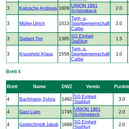
UNION 1861
3
Kalusche,Andreas
1609
2.0
Schönebeck
Turn- u.
3
Müller,Ulrich
1513
Sportgemeinschaft
2.0
Calbe
SG Einheit
3
Siebert,Tim
1395
1.5
Staßfurt
Turn- u.
3
Krausholz,Klaus
1558
Sportgemeinschaft
1.0
Calbe
Brett 4
Brett
Name
DWZ
Verein
Punkt
SG Einheit
4
Bachmann,Sylvia
1492
3.0
Staßfurt
UNION 1861
4
Garz,Liam
1745
2.0
Schönebeck
SG Einheit
4
Goldschmidt,Jakob
1689
2.0
Staßfurt