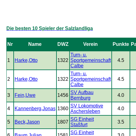
Die besten 10 Spieler der Salzlandliga
Nr
Name
DWZ
Verein
Punkte
Pa
Turn- u.
1
Harke,Otto
1322
Sportgemeinschaft
4.5
Calbe
Turn- u.
2
Harke,Otto
1322
Sportgemeinschaft
4.5
Calbe
SV Aufbau
3
Fein,Uwe
1456
4.0
Bernburg
SV Lokomotive
4
Kannenberg,Jonas
1360
4.0
Aschersleben
SG Einheit
5
Beck,Jason
1807
3.5
Staßfurt
SG Einheit
6
Baum,Julian
1581
3.0