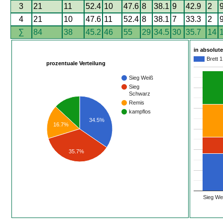
3
21
11
52.4
10
47.6
8
38.1
9
42.9
2
9
4
21
10
47.6
11
52.4
8
38.1
7
33.3
2
9
∑
84
38
45.2
46
55
29
34.5
30
35.7
14
in absolut
Brett 1
prozentuale Verteilung
Sieg Weiß
Sieg
Schwarz
Remis
kampflos
34.5%
16.7%
35.7%
Sieg We