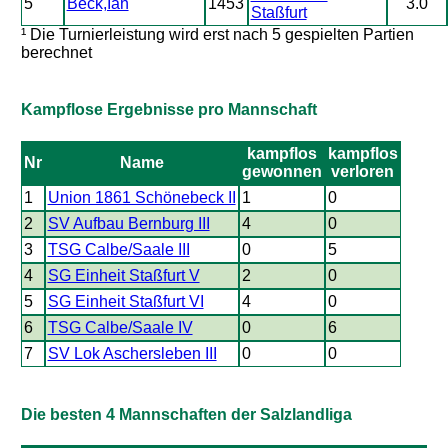
5
Beck,Ian
1453
3.0
Staßfurt
¹ Die Turnierleistung wird erst nach 5 gespielten Partien
berechnet
Kampflose Ergebnisse pro Mannschaft
kampflos
kampflos
Nr
Name
gewonnen
verloren
1
Union 1861 Schönebeck II
1
0
2
SV Aufbau Bernburg III
4
0
3
TSG Calbe/Saale III
0
5
4
SG Einheit Staßfurt V
2
0
5
SG Einheit Staßfurt VI
4
0
6
TSG Calbe/Saale IV
0
6
7
SV Lok Aschersleben III
0
0
Die besten 4 Mannschaften der Salzlandliga