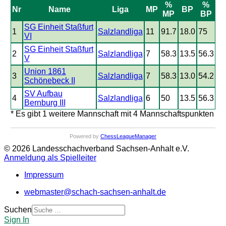
%
%
Nr
Name
Liga
MP
BP
MP
BP
SG Einheit Staßfurt
1
Salzlandliga
11
91.7
18.0
75
VI
SG Einheit Staßfurt
2
Salzlandliga
7
58.3
13.5
56.3
V
Union 1861
3
Salzlandliga
7
58.3
13.0
54.2
Schönebeck II
SV Aufbau
4
Salzlandliga
6
50
13.5
56.3
Bernburg III
* Es gibt 1 weitere Mannschaft mit 4 Mannschaftspunkten
Powered by
ChessLeagueManager
© 2026 Landesschachverband Sachsen-Anhalt e.V.
Anmeldung als Spielleiter
Impressum
webmaster@schach-sachsen-anhalt.de
Suchen
Sign In