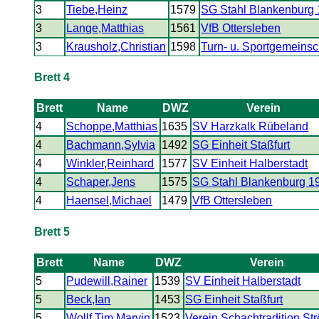
3
Tiebe,Heinz
1579
SG Stahl Blankenburg
3
Lange,Matthias
1561
VfB Ottersleben
3
Krausholz,Christian
1598
Turn- u. Sportgemeinsc
Brett 4
Brett
Name
DWZ
Verein
4
Schoppe,Matthias
1635
SV Harzkalk Rübeland
4
Bachmann,Sylvia
1492
SG Einheit Staßfurt
4
Winkler,Reinhard
1577
SV Einheit Halberstadt
4
Schaper,Jens
1575
SG Stahl Blankenburg 1
4
Haensel,Michael
1479
VfB Ottersleben
Brett 5
Brett
Name
DWZ
Verein
5
Pudewill,Rainer
1539
SV Einheit Halberstadt
5
Beck,Ian
1453
SG Einheit Staßfurt
5
Wollf,Tim Marvin
1523
Verein Schachtradition St