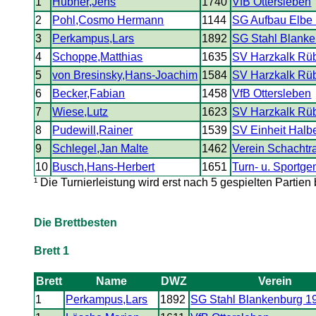
1
Hübner,Jens
1740
VfB Ottersleben
2
Pohl,Cosmo Hermann
1144
SG Aufbau Elbe
3
Perkampus,Lars
1892
SG Stahl Blank
4
Schoppe,Matthias
1635
SV Harzkalk Rü
5
von Bresinsky,Hans-Joachim
1584
SV Harzkalk Rü
6
Becker,Fabian
1458
VfB Ottersleben
7
Wiese,Lutz
1623
SV Harzkalk Rü
8
Pudewill,Rainer
1539
SV Einheit Halbe
9
Schlegel,Jan Malte
1462
Verein Schachtra
10
Busch,Hans-Herbert
1651
Turn- u. Sportg
¹ Die Turnierleistung wird erst nach 5 gespielten Partien
Die Brettbesten
Brett 1
Brett
Name
DWZ
Verein
1
Perkampus,Lars
1892
SG Stahl Blankenburg 1