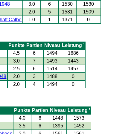
 1948
3.0
6
1530
1530
2.0
5
1581
1509
haft Calbe
1.0
1
1371
0
Punkte
Partien
Niveau
Leistung ¹
4.5
6
1494
1686
3.0
7
1493
1443
2.5
6
1514
1457
948
2.0
3
1488
0
2.0
4
1494
0
Punkte
Partien
Niveau
Leistung ¹
4.0
6
1448
1573
3.5
6
1395
1452
röbeck
3.0
6
1561
1561