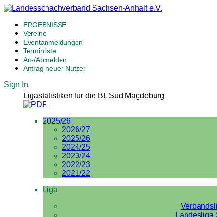
ERGEBNISSE
Vereine
Eventanmeldungen
Terminliste
An-/Abmelden
Antrag neuer Nutzer
Sign In
Ligastatistiken für die BL Süd Magdeburg
2025/26
2026/27
2025/26
2024/25
2023/24
2022/23
2021/22
Liga
Verbandsl
Landesliga 