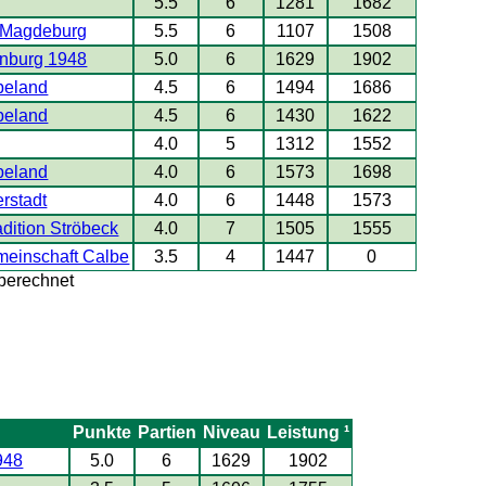
5.5
6
1281
1682
 Magdeburg
5.5
6
1107
1508
enburg 1948
5.0
6
1629
1902
beland
4.5
6
1494
1686
beland
4.5
6
1430
1622
4.0
5
1312
1552
beland
4.0
6
1573
1698
rstadt
4.0
6
1448
1573
dition Ströbeck
4.0
7
1505
1555
emeinschaft Calbe
3.5
4
1447
0
 berechnet
Punkte
Partien
Niveau
Leistung ¹
948
5.0
6
1629
1902