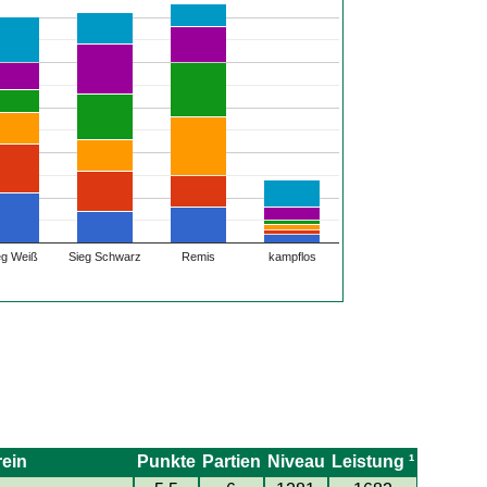
eg Weiß
Sieg Schwarz
Remis
kampflos
rein
Punkte
Partien
Niveau
Leistung ¹