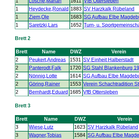
1
Lösche,Marian
1611
VfB Ottersleben
1
Heydecke,Ronald
1883
SV Harzkalk Rübeland
1
Ziem,Ole
1683
SG Aufbau Elbe Magdeb
1
Saretzki,Lars
1652
Turn- u. Sportgemeinsch
Brett 2
Brett
Name
DWZ
Verein
2
Peukert,Andreas
1531
SV Einheit Halberstadt
2
Panterodt,Falk
1720
SG Stahl Blankenburg 1
2
Nönnig,Lotte
1614
SG Aufbau Elbe Magdeb
2
Göring,Rainer
1553
Verein Schachtradition S
2
Bernhardt,Eduard
1685
VfB Ottersleben
Brett 3
Brett
Name
DWZ
Verein
3
Wiese,Lutz
1623
SV Harzkalk Rübeland
3
Wagner,Tobias
1584
SG Aufbau Elbe Magd