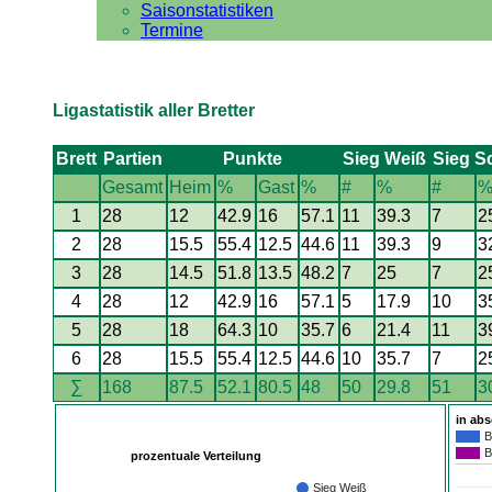
Saisonstatistiken
Termine
Ligastatistik aller Bretter
Brett
Partien
Punkte
Sieg Weiß
Sieg S
Gesamt
Heim
%
Gast
%
#
%
#
1
28
12
42.9
16
57.1
11
39.3
7
2
2
28
15.5
55.4
12.5
44.6
11
39.3
9
3
3
28
14.5
51.8
13.5
48.2
7
25
7
2
4
28
12
42.9
16
57.1
5
17.9
10
3
5
28
18
64.3
10
35.7
6
21.4
11
3
6
28
15.5
55.4
12.5
44.6
10
35.7
7
2
∑
168
87.5
52.1
80.5
48
50
29.8
51
3
in ab
B
B
prozentuale Verteilung
Sieg Weiß