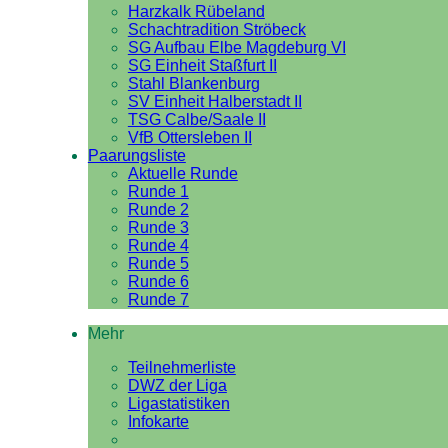
Harzkalk Rübeland
Schachtradition Ströbeck
SG Aufbau Elbe Magdeburg VI
SG Einheit Staßfurt II
Stahl Blankenburg
SV Einheit Halberstadt II
TSG Calbe/Saale II
VfB Ottersleben II
Paarungsliste
Aktuelle Runde
Runde 1
Runde 2
Runde 3
Runde 4
Runde 5
Runde 6
Runde 7
Mehr
Teilnehmerliste
DWZ der Liga
Ligastatistiken
Infokarte