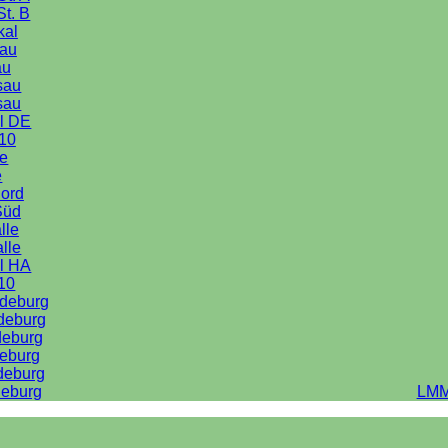
St. B
kal
au
au
sau
sau
l DE
10
le
e
Nord
Süd
lle
alle
l HA
10
deburg
deburg
deburg
eburg
deburg
eburg
LMM