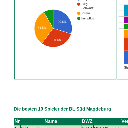
Sieg
Schwarz
Remis
kampflos
29.8%
31.5%
30.4%
Si
Die besten 10 Spieler der BL Süd Magdeburg
Nr
Name
DWZ
Ve