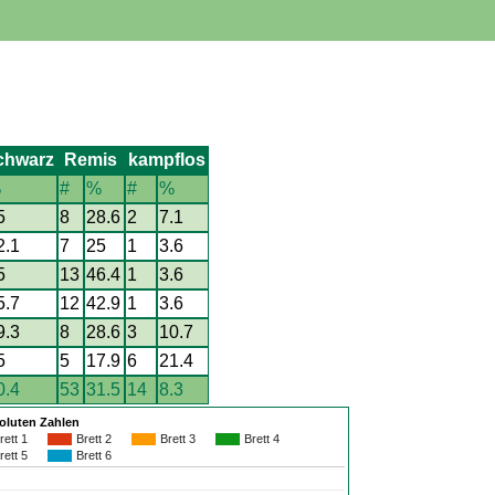
chwarz
Remis
kampflos
%
#
%
#
%
5
8
28.6
2
7.1
2.1
7
25
1
3.6
5
13
46.4
1
3.6
5.7
12
42.9
1
3.6
9.3
8
28.6
3
10.7
5
5
17.9
6
21.4
0.4
53
31.5
14
8.3
soluten Zahlen
rett 1
Brett 2
Brett 3
Brett 4
rett 5
Brett 6