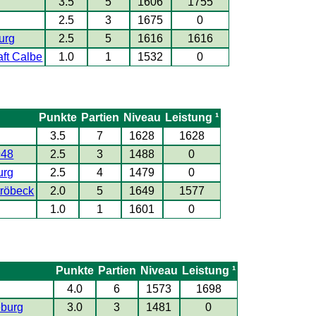
3.5
5
1606
1755
2.5
3
1675
0
urg
2.5
5
1616
1616
aft Calbe
1.0
1
1532
0
Punkte
Partien
Niveau
Leistung ¹
3.5
7
1628
1628
948
2.5
3
1488
0
urg
2.5
4
1479
0
tröbeck
2.0
5
1649
1577
1.0
1
1601
0
Punkte
Partien
Niveau
Leistung ¹
4.0
6
1573
1698
eburg
3.0
3
1481
0