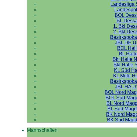
Landesliga 
Landespo
BOL Dess
BL Dess
1. Bkl Des
2. Bkl Des
Bezirkspoka
JBL DE U
BOL Hal
BL Hall
Bkl Halle 
Bkl Halle 
KL Süd Ha
KL Mitte H
Bezirkspoka
JBL HA U
BOL Nord Mag
BOL Süd Mag
BL Nord Mag
BL Süd Magd
BK Nord Mag
BK Süd Magd
Mannschaften