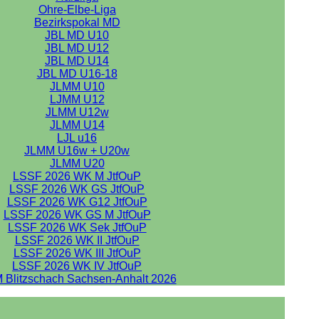
Ohre-Elbe-Liga
Bezirkspokal MD
JBL MD U10
JBL MD U12
JBL MD U14
JBL MD U16-18
JLMM U10
LJMM U12
JLMM U12w
JLMM U14
LJL u16
JLMM U16w + U20w
JLMM U20
LSSF 2026 WK M JtfOuP
LSSF 2026 WK GS JtfOuP
LSSF 2026 WK G12 JtfOuP
LSSF 2026 WK GS M JtfOuP
LSSF 2026 WK Sek JtfOuP
LSSF 2026 WK II JtfOuP
LSSF 2026 WK III JtfOuP
LSSF 2026 WK IV JtfOuP
 Blitzschach Sachsen-Anhalt 2026