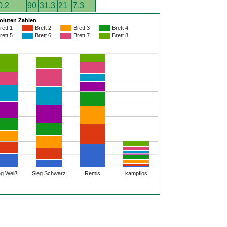
0.2
90
31.3
21
7.3
soluten Zahlen
rett 1
Brett 2
Brett 3
Brett 4
rett 5
Brett 6
Brett 7
Brett 8
eg Weiß
Sieg Schwarz
Remis
kampflos