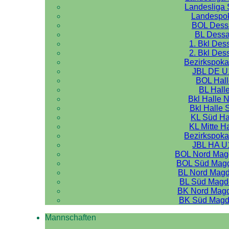
Landesliga 
Landespo
BOL Dess
BL Dess
1. Bkl Des
2. Bkl Des
Bezirkspoka
JBL DE U
BOL Hal
BL Hall
Bkl Halle 
Bkl Halle 
KL Süd Ha
KL Mitte H
Bezirkspoka
JBL HA U
BOL Nord Mag
BOL Süd Mag
BL Nord Mag
BL Süd Magd
BK Nord Mag
BK Süd Magd
Mannschaften