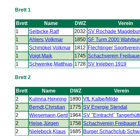
Brett 1
Brett
Name
DWZ
Verein
1
Seibicke,Ralf
2032
SV Rochade Magdebu
1
Ahlers,Volkmar
1850
SF Turm 2000 Wahrbur
1
Schmökel,Volkmar
1812
Flechtinger Sportverein
1
Voigt,Maik
1745
Schachverein Freibaue
1
Schwenke,Matthias
1728
SV Irxleben 1919
Brett 2
Brett
Name
DWZ
Verein
2
Kulinna,Henning
1890
VfL Kalbe/Milde
2
Berndt,Christian
1775
SV Energie Stendal
2
Wiesemann,Gerd
1964
SV "Eintracht" Tangerhüt
2
Heise,Jürgen
1758
Schachverein Freibauer 
2
Nielebock,Klaus
1685
Burger Schachclub Schw