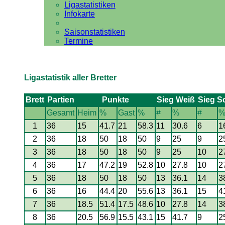
Ligastatistiken
Infokarte
Saisonstatistiken
Termine
Ligastatistik aller Bretter
Brett
Partien
Punkte
Sieg Weiß
Sieg S
Gesamt
Heim
%
Gast
%
#
%
#
1
36
15
41.7
21
58.3
11
30.6
6
1
2
36
18
50
18
50
9
25
9
2
3
36
18
50
18
50
9
25
10
2
4
36
17
47.2
19
52.8
10
27.8
10
2
5
36
18
50
18
50
13
36.1
14
3
6
36
16
44.4
20
55.6
13
36.1
15
4
7
36
18.5
51.4
17.5
48.6
10
27.8
14
3
8
36
20.5
56.9
15.5
43.1
15
41.7
9
2