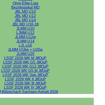
Ohre-Elbe-Liga
Bezirkspokal MD
JBL MD U10
JBL MD U12
JBL MD U14
JBL MD U16-18
JLMM U10
LJMM U12
JLMM U12w
JLMM U14
LJL u16
JLMM U16w + U20w
JLMM U20
LSSF 2026 WK M JtfOuP
LSSF 2026 WK GS JtfOuP
LSSF 2026 WK G12 JtfOuP
LSSF 2026 WK GS M JtfOuP
LSSF 2026 WK Sek JtfOuP
LSSF 2026 WK II JtfOuP
LSSF 2026 WK III JtfOuP
LSSF 2026 WK IV JtfOuP
 Blitzschach Sachsen-Anhalt 2026