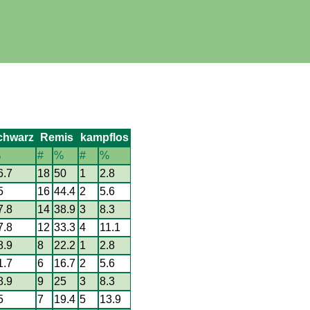
chwarz
Remis
kampflos
%
#
%
#
%
6.7
18
50
1
2.8
5
16
44.4
2
5.6
7.8
14
38.9
3
8.3
7.8
12
33.3
4
11.1
8.9
8
22.2
1
2.8
1.7
6
16.7
2
5.6
8.9
9
25
3
8.3
5
7
19.4
5
13.9