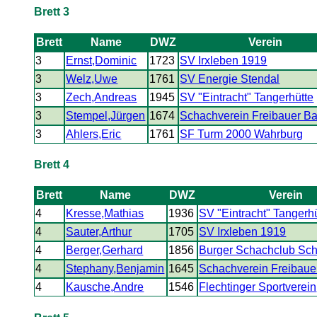
Brett 3
Brett
Name
DWZ
Verein
3
Ernst,Dominic
1723
SV Irxleben 1919
3
Welz,Uwe
1761
SV Energie Stendal
3
Zech,Andreas
1945
SV "Eintracht" Tangerhütte
3
Stempel,Jürgen
1674
Schachverein Freibauer Ba
3
Ahlers,Eric
1761
SF Turm 2000 Wahrburg
Brett 4
Brett
Name
DWZ
Verein
4
Kresse,Mathias
1936
SV "Eintracht" Tangerh
4
Sauter,Arthur
1705
SV Irxleben 1919
4
Berger,Gerhard
1856
Burger Schachclub Sc
4
Stephany,Benjamin
1645
Schachverein Freibaue
4
Kausche,Andre
1546
Flechtinger Sportverein