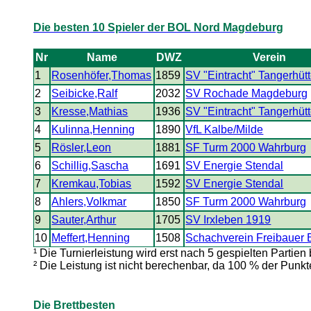
Die besten 10 Spieler der BOL Nord Magdeburg
Nr
Name
DWZ
Verein
1
Rosenhöfer,Thomas
1859
SV "Eintracht" Tangerhüt
2
Seibicke,Ralf
2032
SV Rochade Magdeburg
3
Kresse,Mathias
1936
SV "Eintracht" Tangerhüt
4
Kulinna,Henning
1890
VfL Kalbe/Milde
5
Rösler,Leon
1881
SF Turm 2000 Wahrburg
6
Schillig,Sascha
1691
SV Energie Stendal
7
Kremkau,Tobias
1592
SV Energie Stendal
8
Ahlers,Volkmar
1850
SF Turm 2000 Wahrburg
9
Sauter,Arthur
1705
SV Irxleben 1919
10
Meffert,Henning
1508
Schachverein Freibauer 
¹ Die Turnierleistung wird erst nach 5 gespielten Partien
² Die Leistung ist nicht berechenbar, da 100 % der Pun
Die Brettbesten