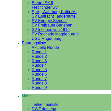
Burger SK II
Flechtinger SV
SpVg Wahrburg-Kalbe/M.
SV Eintracht Tangerhütte
SV Energie Stendal
SV Freibauer Barleben
SV Irxleben von 1919
SV Rochade Magdeburg III
USC Magdeburg III
Paarungsliste
Aktuelle Runde
Runde 1
Runde 2
Runde 3
Runde 4
Runde 5
Runde 6
Runde 7
Runde 8
Runde 9
Mehr
Teilnehmerliste
DWZ der Liga