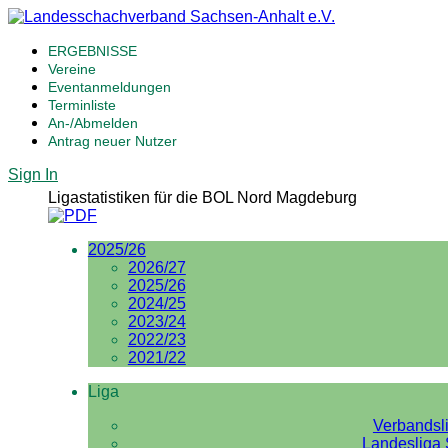
ERGEBNISSE
Vereine
Eventanmeldungen
Terminliste
An-/Abmelden
Antrag neuer Nutzer
Sign In
Ligastatistiken für die BOL Nord Magdeburg
2025/26
2026/27
2025/26
2024/25
2023/24
2022/23
2021/22
Liga
Verbandsl
Landesliga 