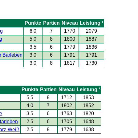
Punkte
Partien
Niveau
Leistung ¹
rg
6.0
7
1770
2079
g
5.0
8
1800
1887
3.5
6
1779
1836
r Barleben
3.0
6
1791
1791
3.0
8
1817
1730
Punkte
Partien
Niveau
Leistung ¹
5.5
8
1712
1853
4.0
7
1802
1852
te
3.5
6
1763
1820
Barleben
2.5
6
1705
1648
arz-Weiß
2.5
8
1779
1638