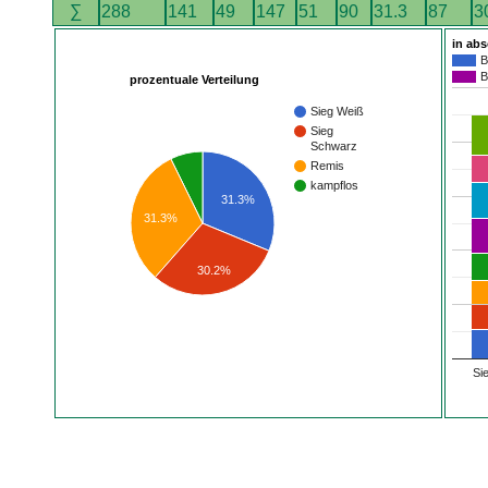
∑
288
141
49
147
51
90
31.3
87
3
in ab
B
B
prozentuale Verteilung
Sieg Weiß
Sieg
Schwarz
Remis
kampflos
31.3%
31.3%
30.2%
Si