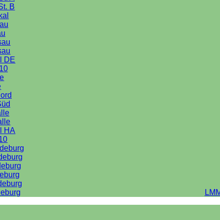
St. B
kal
au
au
sau
sau
l DE
10
le
e
Nord
Süd
lle
alle
l HA
10
deburg
deburg
deburg
eburg
deburg
eburg
LMM