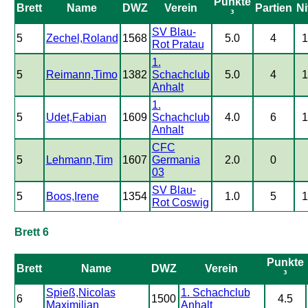
Punkte
Brett
Name
DWZ
Verein
Partien
N
³
SV Blau-
5
Zechel,Roland
1568
5.0
4
Rot Pratau
1.
5
Reimann,Timo
1382
Schachclub
5.0
4
Anhalt
1.
5
Udet,Fabian
1609
Schachclub
4.0
6
Anhalt
CFC
5
Lehmann,Tim
1607
Germania
2.0
0
03
SV Blau-
5
Boos,Irene
1354
1.0
5
Rot Coswig
Brett 6
Punkte
Brett
Name
DWZ
Verein
³
Spieß,Nicolas
1. Schachclub
6
1500
4.5
Maximilian
Anhalt