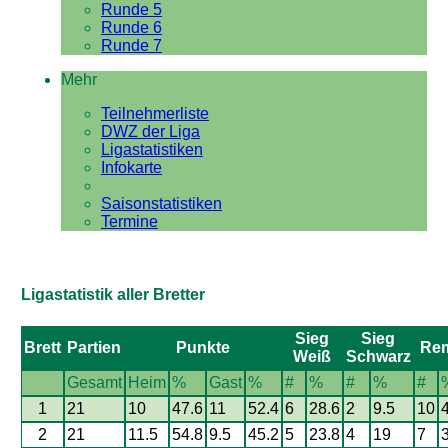
Runde 5
Runde 6
Runde 7
Mehr
Teilnehmerliste
DWZ der Liga
Ligastatistiken
Infokarte
Saisonstatistiken
Termine
Ligastatistik aller Bretter
Sieg
Sieg
Brett
Partien
Punkte
Re
Weiß
Schwarz
Gesamt
Heim
%
Gast
%
#
%
#
%
#
1
21
10
47.6
11
52.4
6
28.6
2
9.5
10
2
21
11.5
54.8
9.5
45.2
5
23.8
4
19
7