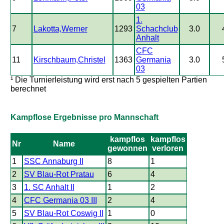
03
1.
7
Lakotta,Werner
1293
Schachclub
3.0
Anhalt
CFC
11
Kirschbaum,Christel
1363
Germania
3.0
03
¹ Die Turnierleistung wird erst nach 5 gespielten Partien
berechnet
Kampflose Ergebnisse pro Mannschaft
kampflos
kampflos
Nr
Name
gewonnen
verloren
1
SSC Annaburg II
8
1
2
SV Blau-Rot Pratau
6
4
3
1. SC Anhalt II
1
2
4
CFC Germania 03 III
2
4
5
SV Blau-Rot Coswig II
1
0