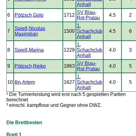
Anhalt
SV Blau-
6
Pötzsch,Golo
1712
4.5
2
Rot Pratau
1.
Spieß,Nicolas
7
1500
Schachclub
4.5
6
Maximilian
Anhalt
1.
8
Spieß,Marina
1229
Schachclub
4.0
3
Anhalt
SV Blau-
9
Pötzsch,Reiko
1863
4.0
5
Rot Pratau
1.
10
Ilin,Artem
1627
Schachclub
4.0
5
Anhalt
¹ Die Turnierleistung wird erst nach 5 gespielten Partien
berechnet
³ einschl. kampflose und Gegner ohne DWZ.
Die Brettbesten
Brett 1