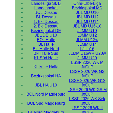
Landesliga St. B
Ohre-Elbe-Liga
Landespokal
Bezirkspokal MD
BOL Dessau
JBL MD U10
BL Dessau
JBL MD U12
1. Bkl Dessau
JBL MD U14
2. Bkl Dessau
JBL MD U16-18
Bezirkspokal DE
JLMM U10
JBL DE U10
LJMM U12
BOL Halle
JLMM U12w
BL Halle
JLMM U14
Bkl Halle Nord
LJL u16
Bkl Halle Süd
JLMM U16w + U20w
KL Süd Halle
JLMM U20
LSSF 2026 WK M
KL Mitte Halle
JtfOuP
LSSF 2026 WK GS
Bezirkspokal HA
JtfOuP
LSSF 2026 WK G12
JBL HA U10
JtfOuP
LSSF 2026 WK GS M
BOL Nord Magdeburg
JtfOuP
LSSF 2026 WK Sek
BOL Süd Magdeburg
JtfOuP
LSSF 2026 WK II
BL Nord Magdeburg
JtfOuP