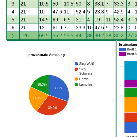
3
21
10.5
50
10.5
50
8
38.1
7
33.3
3
4
21
10
47.6
11
52.4
5
23.8
9
42.9
4
5
21
14.5
69
6.5
31
4
19
11
52.4
3
6
21
13
61.9
7
33.3
10
47.6
5
23.8
0
∑
126
69.5
55.2
55.5
44
38
30.2
38
30.2
27
in absolut
Brett 1
Brett 5
prozentuale Verteilung
Sieg Weiß
Sieg
Schwarz
Remis
kampflos
18.3%
30.2%
21.4%
30.2%
Sieg We