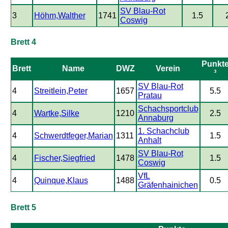
SV Blau-Rot
3
Höhm,Walther
1741
1.5
Coswig
Brett 4
Punkt
Brett
Name
DWZ
Verein
³
SV Blau-Rot
4
Streitlein,Peter
1657
5.5
Pratau
Schachsportclub
4
Wartke,Silke
1210
2.5
Annaburg
1. Schachclub
4
Schwerdtfeger,Marian
1311
1.5
Anhalt
SV Blau-Rot
4
Fischer,Siegfried
1478
1.5
Coswig
VfL
4
Quinque,Klaus
1488
0.5
Gräfenhainichen
Brett 5