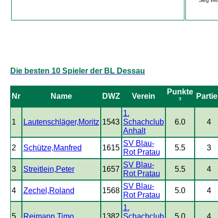
Die besten 10 Spieler der BL Dessau
Punkte
Nr
Name
DWZ
Verein
Parti
³
1.
1
Lautenschläger,Moritz
1543
Schachclub
6.0
4
Anhalt
SV Blau-
2
Schütze,Manfred
1615
5.5
3
Rot Pratau
SV Blau-
3
Streitlein,Peter
1657
5.5
4
Rot Pratau
SV Blau-
4
Zechel,Roland
1568
5.0
4
Rot Pratau
1.
5
Reimann,Timo
1382
Schachclub
5.0
4