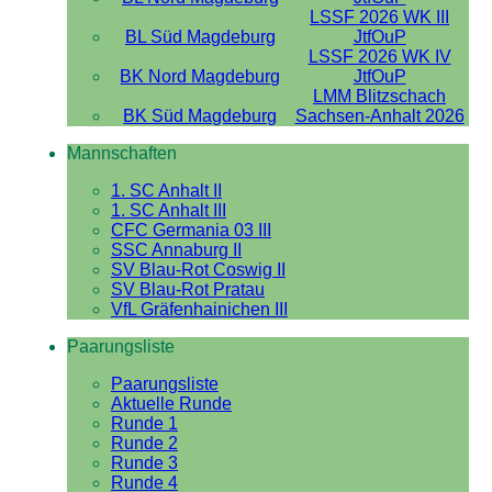
LSSF 2026 WK III
BL Süd Magdeburg
JtfOuP
LSSF 2026 WK IV
BK Nord Magdeburg
JtfOuP
LMM Blitzschach
BK Süd Magdeburg
Sachsen-Anhalt 2026
Mannschaften
1. SC Anhalt II
1. SC Anhalt III
CFC Germania 03 III
SSC Annaburg II
SV Blau-Rot Coswig II
SV Blau-Rot Pratau
VfL Gräfenhainichen III
Paarungsliste
Paarungsliste
Aktuelle Runde
Runde 1
Runde 2
Runde 3
Runde 4