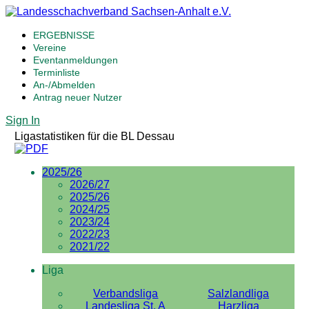
ERGEBNISSE
Vereine
Eventanmeldungen
Terminliste
An-/Abmelden
Antrag neuer Nutzer
Sign In
Ligastatistiken für die BL Dessau
2025/26
2026/27
2025/26
2024/25
2023/24
2022/23
2021/22
Liga
Verbandsliga
Salzlandliga
Landesliga St. A
Harzliga