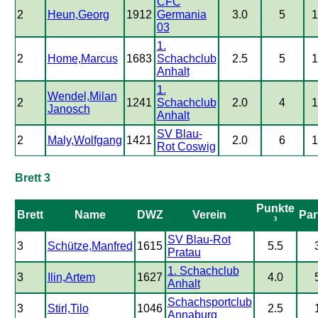
CFC
2
Heun,Georg
1912
Germania
3.0
5
03
1.
2
Home,Marcus
1683
Schachclub
2.5
5
Anhalt
1.
Wendel,Milan
2
1241
Schachclub
2.0
4
Janosch
Anhalt
SV Blau-
2
Maly,Wolfgang
1421
2.0
6
Rot Coswig
Brett 3
Punkte
Brett
Name
DWZ
Verein
Par
³
SV Blau-Rot
3
Schütze,Manfred
1615
5.5
Pratau
1. Schachclub
3
Ilin,Artem
1627
4.0
Anhalt
Schachsportclub
3
Stirl,Tilo
1046
2.5
Annaburg