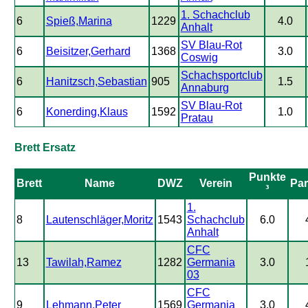
1. Schachclub
6
Spieß,Marina
1229
4.0
Anhalt
SV Blau-Rot
6
Beisitzer,Gerhard
1368
3.0
Coswig
Schachsportclub
6
Hanitzsch,Sebastian
905
1.5
Annaburg
SV Blau-Rot
6
Konerding,Klaus
1592
1.0
Pratau
Brett Ersatz
Punkte
Brett
Name
DWZ
Verein
Par
³
1.
8
Lautenschläger,Moritz
1543
Schachclub
6.0
Anhalt
CFC
13
Tawilah,Ramez
1282
Germania
3.0
03
CFC
9
Lehmann,Peter
1569
Germania
3.0