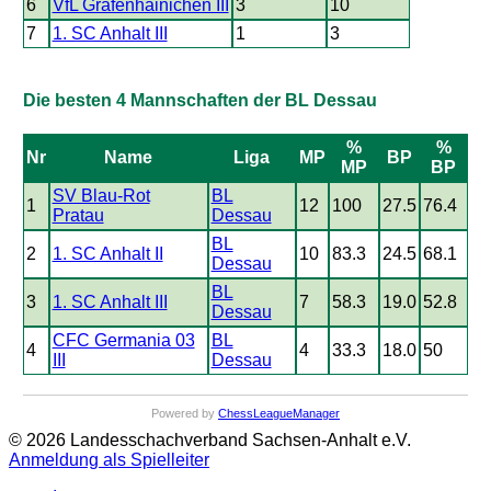
6
VfL Gräfenhainichen III
3
10
7
1. SC Anhalt III
1
3
Die besten 4 Mannschaften der BL Dessau
%
%
Nr
Name
Liga
MP
BP
MP
BP
SV Blau-Rot
BL
1
12
100
27.5
76.4
Pratau
Dessau
BL
2
1. SC Anhalt II
10
83.3
24.5
68.1
Dessau
BL
3
1. SC Anhalt III
7
58.3
19.0
52.8
Dessau
CFC Germania 03
BL
4
4
33.3
18.0
50
III
Dessau
Powered by
ChessLeagueManager
© 2026 Landesschachverband Sachsen-Anhalt e.V.
Anmeldung als Spielleiter