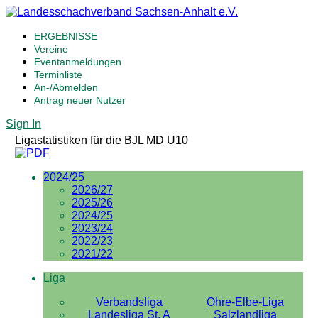
ERGEBNISSE
Vereine
Eventanmeldungen
Terminliste
An-/Abmelden
Antrag neuer Nutzer
Sign In
Ligastatistiken für die BJL MD U10
2024/25
2026/27
2025/26
2024/25
2023/24
2022/23
2021/22
Liga
Verbandsliga
Ohre-Elbe-Liga
Landesliga St. A
Salzlandliga