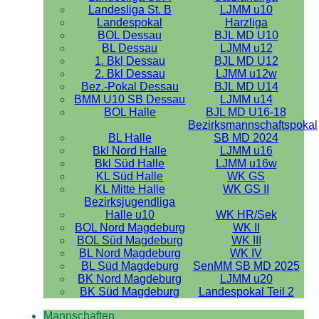
Landesliga St. B
LJMM u10
Landespokal
Harzliga
BOL Dessau
BJL MD U10
BL Dessau
LJMM u12
1. Bkl Dessau
BJL MD U12
2. Bkl Dessau
LJMM u12w
Bez.-Pokal Dessau
BJL MD U14
BMM U10 SB Dessau
LJMM u14
BOL Halle
BJL MD U16-18
Bezirksmannschaftspokal
BL Halle
SB MD 2024
Bkl Nord Halle
LJMM u16
Bkl Süd Halle
LJMM u16w
KL Süd Halle
WK GS
KL Mitte Halle
WK GS II
Bezirksjugendliga
Halle u10
WK HR/Sek
BOL Nord Magdeburg
WK II
BOL Süd Magdeburg
WK III
BL Nord Magdeburg
WK IV
BL Süd Magdeburg
SenMM SB MD 2025
BK Nord Magdeburg
LJMM u20
BK Süd Magdeburg
Landespokal Teil 2
Mannschaften