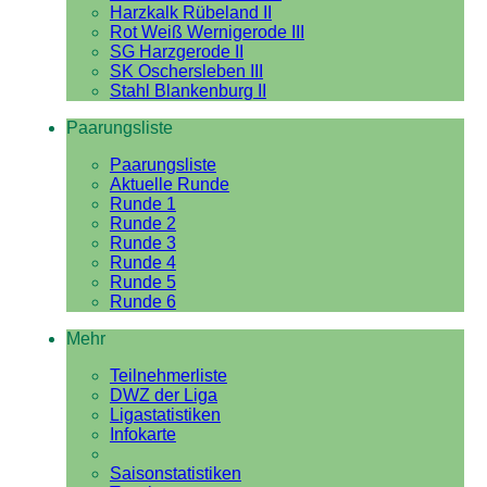
Harzkalk Rübeland II
Rot Weiß Wernigerode III
SG Harzgerode II
SK Oschersleben III
Stahl Blankenburg II
Paarungsliste
Paarungsliste
Aktuelle Runde
Runde 1
Runde 2
Runde 3
Runde 4
Runde 5
Runde 6
Mehr
Teilnehmerliste
DWZ der Liga
Ligastatistiken
Infokarte
Saisonstatistiken