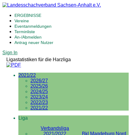
ERGEBNISSE
Vereine
Eventanmeldungen
Terminliste
An-/Abmelden
Antrag neuer Nutzer
Sign In
Ligastatistiken für die Harzliga
2021/22
2026/27
2025/26
2024/25
2023/24
2022/23
2021/22
Liga
Verbandsliga
2021/2022
Bkl Magdeburg Nord