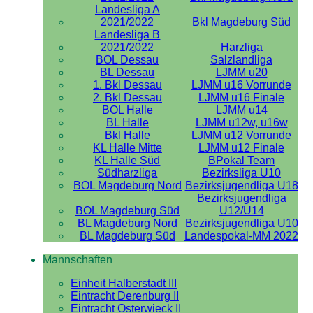
Landesliga A
2021/2022
Bkl Magdeburg Süd
Landesliga B
2021/2022
Harzliga
BOL Dessau
Salzlandliga
BL Dessau
LJMM u20
1. Bkl Dessau
LJMM u16 Vorrunde
2. Bkl Dessau
LJMM u16 Finale
BOL Halle
LJMM u14
BL Halle
LJMM u12w, u16w
Bkl Halle
LJMM u12 Vorrunde
KL Halle Mitte
LJMM u12 Finale
KL Halle Süd
BPokal Team
Südharzliga
Bezirksliga U10
BOL Magdeburg Nord
Bezirksjugendliga U18
Bezirksjugendliga
BOL Magdeburg Süd
U12/U14
BL Magdeburg Nord
Bezirksjugendliga U10
BL Magdeburg Süd
Landespokal-MM 2022
Mannschaften
Einheit Halberstadt III
Eintracht Derenburg II
Eintracht Osterwieck II