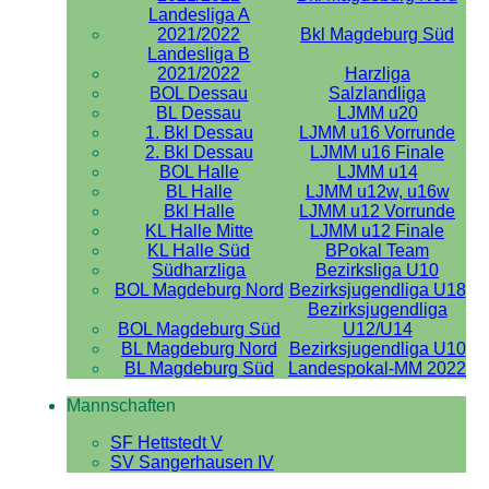
Landesliga A
2021/2022
Bkl Magdeburg Süd
Landesliga B
2021/2022
Harzliga
BOL Dessau
Salzlandliga
BL Dessau
LJMM u20
1. Bkl Dessau
LJMM u16 Vorrunde
2. Bkl Dessau
LJMM u16 Finale
BOL Halle
LJMM u14
BL Halle
LJMM u12w, u16w
Bkl Halle
LJMM u12 Vorrunde
KL Halle Mitte
LJMM u12 Finale
KL Halle Süd
BPokal Team
Südharzliga
Bezirksliga U10
BOL Magdeburg Nord
Bezirksjugendliga U18
Bezirksjugendliga
BOL Magdeburg Süd
U12/U14
BL Magdeburg Nord
Bezirksjugendliga U10
BL Magdeburg Süd
Landespokal-MM 2022
Mannschaften
SF Hettstedt V
SV Sangerhausen IV