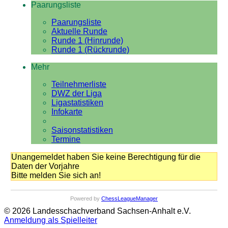
Paarungsliste
Paarungsliste
Aktuelle Runde
Runde 1 (Hinrunde)
Runde 1 (Rückrunde)
Mehr
Teilnehmerliste
DWZ der Liga
Ligastatistiken
Infokarte
Saisonstatistiken
Termine
Unangemeldet haben Sie keine Berechtigung für die
Daten der Vorjahre
Bitte melden Sie sich an!
Powered by
ChessLeagueManager
© 2026 Landesschachverband Sachsen-Anhalt e.V.
Anmeldung als Spielleiter