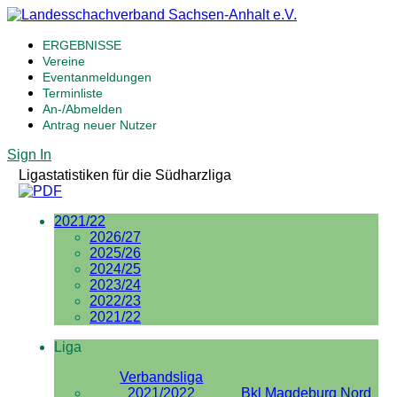
ERGEBNISSE
Vereine
Eventanmeldungen
Terminliste
An-/Abmelden
Antrag neuer Nutzer
Sign In
Ligastatistiken für die Südharzliga
2021/22
2026/27
2025/26
2024/25
2023/24
2022/23
2021/22
Liga
Verbandsliga
2021/2022
Bkl Magdeburg Nord