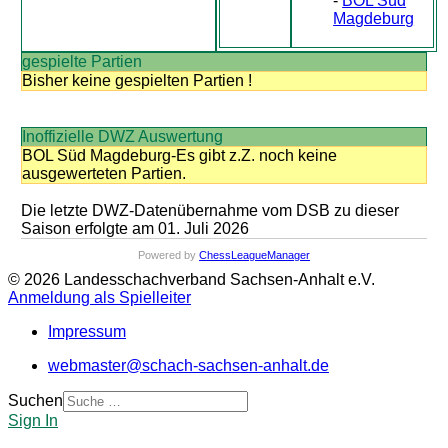
-
BOL Süd
Magdeburg
gespielte Partien
Bisher keine gespielten Partien !
Inoffizielle DWZ Auswertung
BOL Süd Magdeburg-Es gibt z.Z. noch keine
ausgewerteten Partien.
Die letzte DWZ-Datenübernahme vom DSB zu dieser
Saison erfolgte am 01. Juli 2026
Powered by
ChessLeagueManager
© 2026 Landesschachverband Sachsen-Anhalt e.V.
Anmeldung als Spielleiter
Impressum
webmaster@schach-sachsen-anhalt.de
Suchen
Sign In