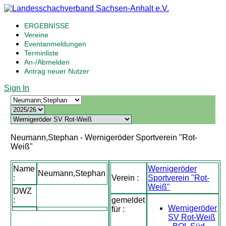
ERGEBNISSE
Vereine
Eventanmeldungen
Terminliste
An-/Abmelden
Antrag neuer Nutzer
Sign In
Neumann,Stephan - Wernigeröder Sportverein "Rot-
Weiß"
Name
Wernigeröder
Neumann,Stephan
:
Verein :
Sportverein "Rot-
Weiß"
DWZ
:
gemeldet
Wernigeröder
für :
SV Rot-Weiß