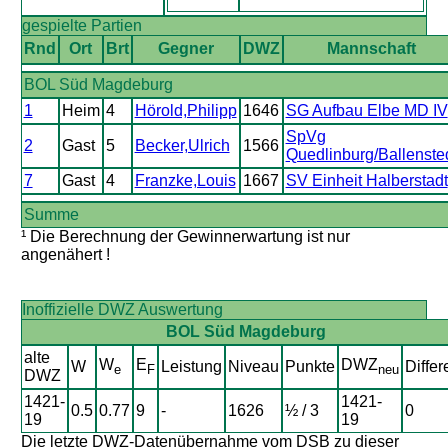
gespielte Partien
Rnd
Ort
Brt
Gegner
DWZ
Mannschaft
BOL Süd Magdeburg
1
Heim
4
Hörold,Philipp
1646
SG Aufbau Elbe MD IV
SpVg
2
Gast
5
Becker,Ulrich
1566
Quedlinburg/Ballenste
7
Gast
4
Franzke,Louis
1667
SV Einheit Halberstadt
Summe
¹ Die Berechnung der Gewinnerwartung ist nur
angenähert !
Inoffizielle DWZ Auswertung
BOL Süd Magdeburg
alte
W
E
DWZ
W
Leistung
Niveau
Punkte
Differ
e
F
neu
DWZ
1421-
1421-
0.5
0.77
9
-
1626
½ / 3
0
19
19
Die letzte DWZ-Datenübernahme vom DSB zu dieser