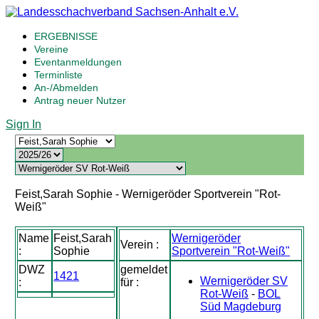
ERGEBNISSE
Vereine
Eventanmeldungen
Terminliste
An-/Abmelden
Antrag neuer Nutzer
Sign In
Feist,Sarah Sophie - Wernigeröder Sportverein "Rot-
Weiß"
Name
Feist,Sarah
Wernigeröder
Verein :
:
Sophie
Sportverein "Rot-Weiß"
DWZ
gemeldet
1421
Wernigeröder SV
:
für :
Rot-Weiß
-
BOL
Süd Magdeburg