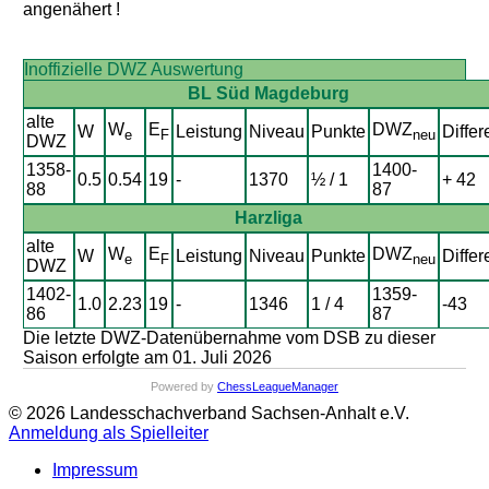
angenähert !
Inoffizielle DWZ Auswertung
BL Süd Magdeburg
alte
W
E
DWZ
W
Leistung
Niveau
Punkte
Differ
e
F
neu
DWZ
1358-
1400-
0.5
0.54
19
-
1370
½ / 1
+ 42
88
87
Harzliga
alte
W
E
DWZ
W
Leistung
Niveau
Punkte
Differ
e
F
neu
DWZ
1402-
1359-
1.0
2.23
19
-
1346
1 / 4
-43
86
87
Die letzte DWZ-Datenübernahme vom DSB zu dieser
Saison erfolgte am 01. Juli 2026
Powered by
ChessLeagueManager
© 2026 Landesschachverband Sachsen-Anhalt e.V.
Anmeldung als Spielleiter
Impressum