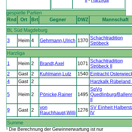
II
-
Harzliga
gespielte Partien
Rnd
Ort
Brt
Gegner
DWZ
Mannschaft
BL Süd Magdeburg
Schachtradition
3
Heim
4
Gehrmann,Ulrich
1370
Ströbeck
Harzliga
Schachtradition
1
Heim
2
Brandt,Axel
1071
Ströbeck II
2
Gast
2
Kuhlmann,Lutz
1540
Eintracht Osterwiec
4
Gast
2
Harzkalk Rübeland I
SpVg
5
Heim
2
Pönicke,Rainer
1495
Quedlinburg/Ballens
II
von
SV Einheit Halberst
9
Gast
2
1276
Rauchhaupt,Willi
IV
Summe
¹ Die Berechnung der Gewinnerwartung ist nur