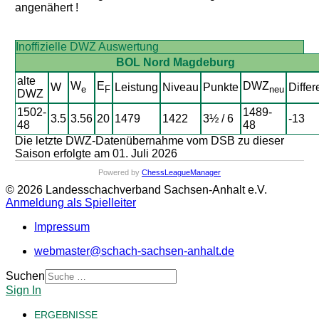
angenähert !
Inoffizielle DWZ Auswertung
BOL Nord Magdeburg
alte
W
E
DWZ
W
Leistung
Niveau
Punkte
Differ
e
F
neu
DWZ
1502-
1489-
3.5
3.56
20
1479
1422
3½ / 6
-13
48
48
Die letzte DWZ-Datenübernahme vom DSB zu dieser
Saison erfolgte am 01. Juli 2026
Powered by
ChessLeagueManager
© 2026 Landesschachverband Sachsen-Anhalt e.V.
Anmeldung als Spielleiter
Impressum
webmaster@schach-sachsen-anhalt.de
Suchen
Sign In
ERGEBNISSE