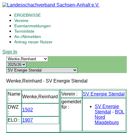
ERGEBNISSE
Vereine
Eventanmeldungen
Terminliste
An-/Abmelden
Antrag neuer Nutzer
Sign In
Wenke,Reinhard - SV Energie Stendal
Name
Verein :
SV Energie Stendal
Wenke,Reinhard
:
gemeldet
SV Energie
DWZ
für :
1502
Stendal
-
BOL
:
Nord
ELO :
1907
Magdeburg