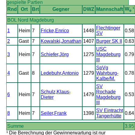
gespielte Partien
W
¹
Rnd
Ort
Brt
Gegner
DWZ
Mannschaft
e
BOL Nord Magdeburg
Flechtinger
1
Heim
7
Fricke,Enrico
1448
0.58
SV
2
Gast
7
Kowalski,Jonathan
1407
Burger SK II
0.63
USC
3
Heim
7
Schiefer,Jörg
1275
Magdeburg
0.79
III
SpVg
4
Gast
8
Ledebuhr,Antonio
1279
Wahrburg-
0.78
Kalbe/M.
SV
Schulz,Klaus-
Rochade
6
Heim
7
1479
0.53
Dieter
Magdeburg
III
SV Eintracht
8
Heim
7
Seiler,Frank
1398
0.64
Tangerhütte
Summe
3.95
¹ Die Berechnung der Gewinnerwartung ist nur