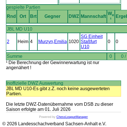
gespielte Partien
W
e
Rnd
Ort
Brt
Gegner
DWZ
Mannschaft
Erge
¹
JBL MD U10
SG Einheit
2
Heim
4
Murzyn,Emilia
1020
Staßfurt
0
0
U10
Summe
0
0 /
¹ Die Berechnung der Gewinnerwartung ist nur
angenähert !
Inoffizielle DWZ Auswertung
JBL MD U10-Es gibt z.Z. noch keine ausgewerteten
Partien.
Die letzte DWZ-Datenübernahme vom DSB zu dieser
Saison erfolgte am 01. Juli 2026
Powered by
ChessLeagueManager
© 2026 Landesschachverband Sachsen-Anhalt e.V.