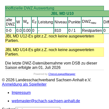
Inoffizielle DWZ Auswertung
JBL MD U10
alte
W
E
DWZ
W
Leistung
Niveau
Punkte
Dif
e
F
neu
DWZ
0-0
0.0
0.00
0
-
810
0 / 1
Restpartien
0
JBL MD U12-Es gibt z.Z. noch keine ausgewerteten
Partien.
JBL MD U14-Es gibt z.Z. noch keine ausgewerteten
Partien.
Die letzte DWZ-Datenübernahme vom DSB zu dieser
Saison erfolgte am 01. Juli 2026
Powered by
ChessLeagueManager
© 2026 Landesschachverband Sachsen-Anhalt e.V.
Anmeldung als Spielleiter
Impressum
webmaster@schach-sachsen-anhalt.de