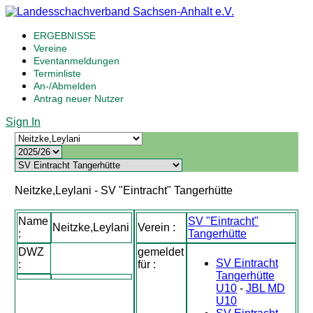
ERGEBNISSE
Vereine
Eventanmeldungen
Terminliste
An-/Abmelden
Antrag neuer Nutzer
Sign In
Neitzke,Leylani - SV "Eintracht" Tangerhütte
Name
SV "Eintracht"
Neitzke,Leylani
Verein :
:
Tangerhütte
DWZ
gemeldet
SV Eintracht
:
für :
Tangerhütte
U10
-
JBL MD
U10