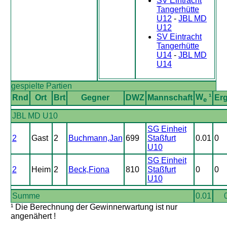
SV Eintracht
Tangerhütte
U12
-
JBL MD
U12
SV Eintracht
Tangerhütte
U14
-
JBL MD
U14
gespielte Partien
W
¹
Rnd
Ort
Brt
Gegner
DWZ
Mannschaft
Er
e
JBL MD U10
SG Einheit
2
Gast
2
Buchmann,Jan
699
Staßfurt
0.01
0
U10
SG Einheit
2
Heim
2
Beck,Fiona
810
Staßfurt
0
0
U10
Summe
0.01
¹ Die Berechnung der Gewinnerwartung ist nur
angenähert !