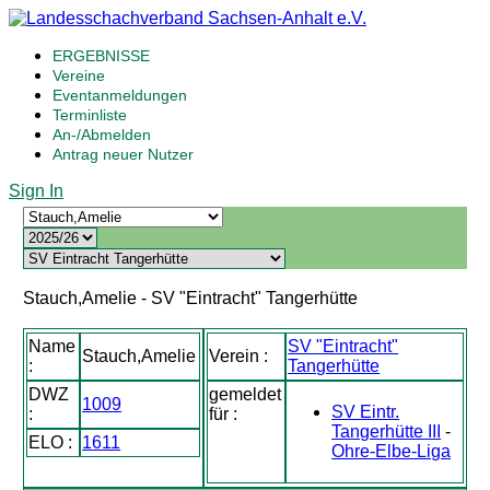
ERGEBNISSE
Vereine
Eventanmeldungen
Terminliste
An-/Abmelden
Antrag neuer Nutzer
Sign In
Stauch,Amelie - SV "Eintracht" Tangerhütte
Name
SV "Eintracht"
Stauch,Amelie
Verein :
:
Tangerhütte
DWZ
gemeldet
1009
SV Eintr.
:
für :
Tangerhütte III
-
ELO :
1611
Ohre-Elbe-Liga