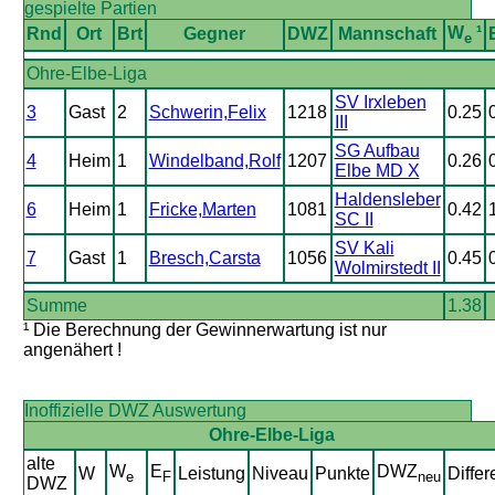
gespielte Partien
W
¹
Rnd
Ort
Brt
Gegner
DWZ
Mannschaft
e
Ohre-Elbe-Liga
SV Irxleben
3
Gast
2
Schwerin,Felix
1218
0.25
III
SG Aufbau
4
Heim
1
Windelband,Rolf
1207
0.26
Elbe MD X
Haldensleber
6
Heim
1
Fricke,Marten
1081
0.42
SC II
SV Kali
7
Gast
1
Bresch,Carsta
1056
0.45
Wolmirstedt II
Summe
1.38
¹ Die Berechnung der Gewinnerwartung ist nur
angenähert !
Inoffizielle DWZ Auswertung
Ohre-Elbe-Liga
alte
W
E
DWZ
W
Leistung
Niveau
Punkte
Differ
e
F
neu
DWZ