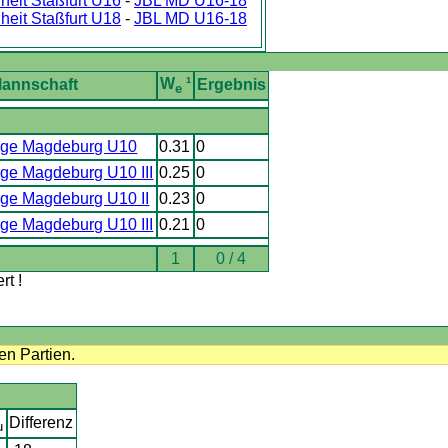
heit Staßfurt U16
-
JBL MD U16-18
heit Staßfurt U18
-
JBL MD U16-18
W
¹
annschaft
Ergebnis
e
ge Magdeburg U10
0.31
0
ge Magdeburg U10 III
0.25
0
ge Magdeburg U10 II
0.23
0
ge Magdeburg U10 III
0.21
0
1
0 / 4
t !
n Partien.
Differenz
u