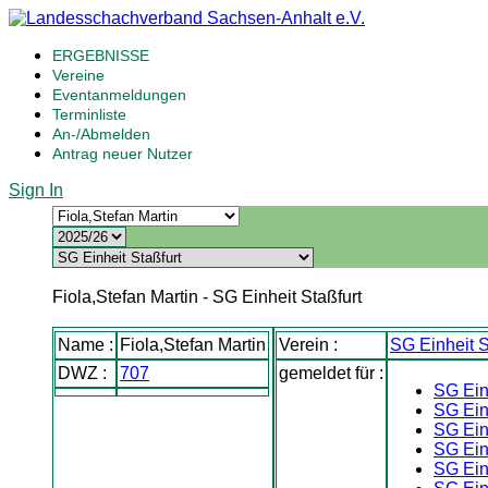
ERGEBNISSE
Vereine
Eventanmeldungen
Terminliste
An-/Abmelden
Antrag neuer Nutzer
Sign In
Fiola,Stefan Martin - SG Einheit Staßfurt
Name :
Fiola,Stefan Martin
Verein :
SG Einheit S
DWZ :
707
gemeldet für :
SG Einh
SG Einh
SG Ein
SG Ein
SG Ein