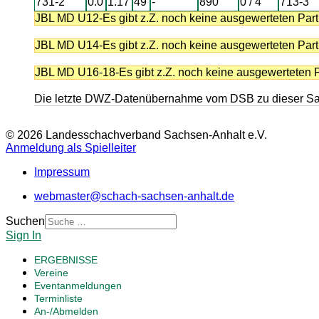
731-2
0.0
1.17
49
-
890
0 / 4
713-3
JBL MD U12-Es gibt z.Z. noch keine ausgewerteten Part
JBL MD U14-Es gibt z.Z. noch keine ausgewerteten Part
JBL MD U16-18-Es gibt z.Z. noch keine ausgewerteten P
Die letzte DWZ-Datenübernahme vom DSB zu dieser Sais
© 2026 Landesschachverband Sachsen-Anhalt e.V.
Anmeldung als Spielleiter
Impressum
webmaster@schach-sachsen-anhalt.de
Suchen
Sign In
ERGEBNISSE
Vereine
Eventanmeldungen
Terminliste
An-/Abmelden