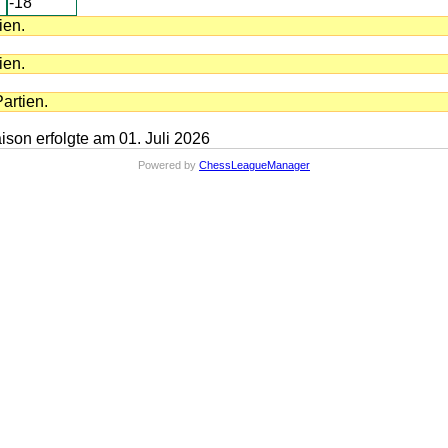
-18
ien.
ien.
artien.
on erfolgte am 01. Juli 2026
Powered by
ChessLeagueManager