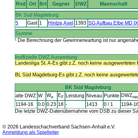
Rnd
Ort
Brt
Gegner
DWZ
Mannschaft
BK Süd Magdeburg
5
Gast
1
Hintze,Axel
1393
SG Aufbau Elbe MD I
Summe
¹ Die Berechnung der Gewinnerwartung ist nur angenäher
Inoffizielle DWZ Auswertung
Landesliga St. A-Es gibt z.Z. noch keine ausgewerteten 
BL Süd Magdeburg-Es gibt z.Z. noch keine ausgewertete
BK Süd Magdeburg
W
E
DWZ
alte DWZ
W
Leistung
Niveau
Punkte
e
F
ne
1194-16
0.0
0.23
18
-
1413
0 / 1
1194-1
Die letzte DWZ-Datenübernahme vom DSB zu dieser Sais
© 2026 Landesschachverband Sachsen-Anhalt e.V.
Anmeldung als Spielleiter