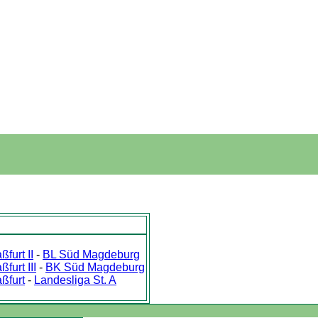
furt II
-
BL Süd Magdeburg
furt III
-
BK Süd Magdeburg
ßfurt
-
Landesliga St. A