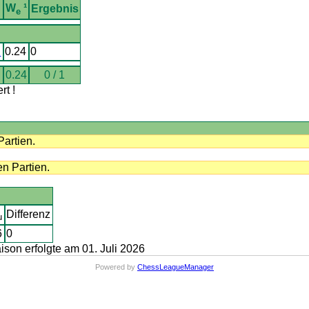
W
¹
Ergebnis
e
X
0.24
0
0.24
0 / 1
t !
Partien.
n Partien.
Differenz
u
6
0
on erfolgte am 01. Juli 2026
Powered by
ChessLeagueManager