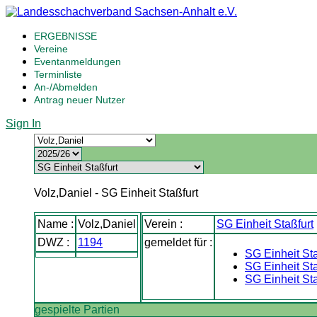
ERGEBNISSE
Vereine
Eventanmeldungen
Terminliste
An-/Abmelden
Antrag neuer Nutzer
Sign In
Volz,Daniel - SG Einheit Staßfurt
Name :
Volz,Daniel
Verein :
SG Einheit Staßfurt
DWZ :
1194
gemeldet für :
SG Einheit Staß
SG Einheit Staß
SG Einheit Sta
gespielte Partien