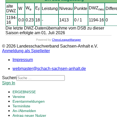
alte
W
E
DWZ
W
Leistung
Niveau
Punkte
Differ
e
F
neu
DWZ
1194-
0.0
0.23
18
-
1413
0 / 1
1194-16
0
16
Die letzte DWZ-Datenübernahme vom DSB zu dieser
Saison erfolgte am 01. Juli 2026
Powered by
ChessLeagueManager
© 2026 Landesschachverband Sachsen-Anhalt e.V.
Anmeldung als Spielleiter
Impressum
webmaster@schach-sachsen-anhalt.de
Suchen
Sign In
ERGEBNISSE
Vereine
Eventanmeldungen
Terminliste
An-/Abmelden
Antrag neuer Nutzer