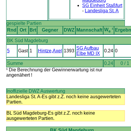
Magdeburg
SG Einheit Staßfurt
-
Landesliga St. A
gespielte Partien
W
¹
Rnd
Ort
Brt
Gegner
DWZ
Mannschaft
Ergebn
e
BK Süd Magdeburg
SG Aufbau
5
Gast
1
Hintze,Axel
1393
0.24
0
Elbe MD IX
Summe
0.24
0 / 1
¹ Die Berechnung der Gewinnerwartung ist nur
angenähert !
Inoffizielle DWZ Auswertung
Landesliga St. A-Es gibt z.Z. noch keine ausgewerteten
Partien.
BL Süd Magdeburg-Es gibt z.Z. noch keine
ausgewerteten Partien.
BK Süd Magdeburg