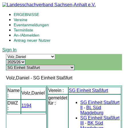
ERGEBNISSE
Vereine
Eventanmeldungen
Terminliste
An-/Abmelden
Antrag neuer Nutzer
Sign In
Volz,Daniel - SG Einheit Staßfurt
Name
Verein :
SG Einheit Staßfurt
Volz,Daniel
:
gemeldet
SG Einheit Staßfurt
DWZ
für :
1194
II
-
BL Süd
:
Magdeburg
SG Einheit Staßfurt
III
-
BK Süd