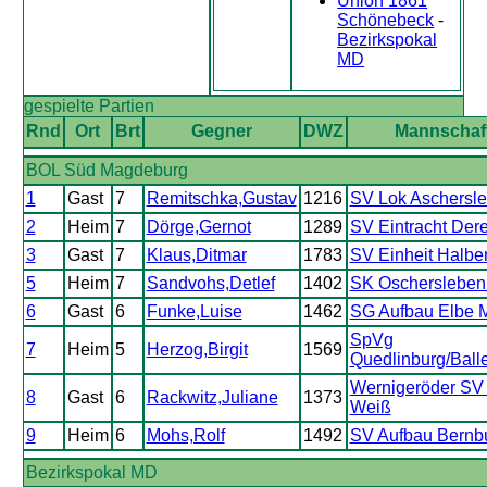
Union 1861
Schönebeck
-
Bezirkspokal
MD
gespielte Partien
Rnd
Ort
Brt
Gegner
DWZ
Mannschaf
BOL Süd Magdeburg
1
Gast
7
Remitschka,Gustav
1216
SV Lok Aschersle
2
Heim
7
Dörge,Gernot
1289
SV Eintracht Der
3
Gast
7
Klaus,Ditmar
1783
SV Einheit Halber
5
Heim
7
Sandvohs,Detlef
1402
SK Oschersleben
6
Gast
6
Funke,Luise
1462
SG Aufbau Elbe 
SpVg
7
Heim
5
Herzog,Birgit
1569
Quedlinburg/Ball
Wernigeröder SV 
8
Gast
6
Rackwitz,Juliane
1373
Weiß
9
Heim
6
Mohs,Rolf
1492
SV Aufbau Bernbu
Bezirkspokal MD