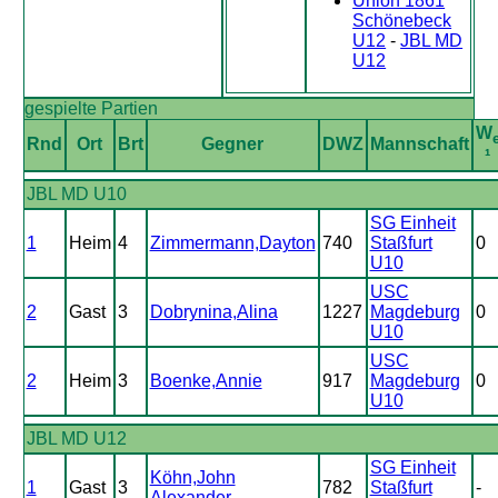
Union 1861
Schönebeck
U12
-
JBL MD
U12
gespielte Partien
W
Rnd
Ort
Brt
Gegner
DWZ
Mannschaft
¹
JBL MD U10
SG Einheit
1
Heim
4
Zimmermann,Dayton
740
Staßfurt
0
U10
USC
2
Gast
3
Dobrynina,Alina
1227
Magdeburg
0
U10
USC
2
Heim
3
Boenke,Annie
917
Magdeburg
0
U10
JBL MD U12
SG Einheit
Köhn,John
1
Gast
3
782
Staßfurt
-
Alexander