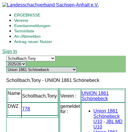
ERGEBNISSE
Vereine
Eventanmeldungen
Terminliste
An-/Abmelden
Antrag neuer Nutzer
Sign In
Schollbach,Tony - UNION 1861 Schönebeck
Name
UNION 1861
Schollbach,Tony
Verein :
:
Schönebeck
DWZ
gemeldet
778
Union 1861
:
für :
Schönebeck
U10
-
JBL MD
U10