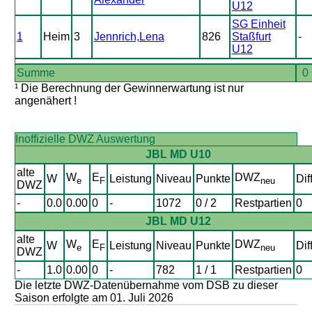
U12
SG Einheit
1
Heim
3
Jennrich,Lena
826
Staßfurt
-
U12
Summe
0
¹ Die Berechnung der Gewinnerwartung ist nur
angenähert !
Inoffizielle DWZ Auswertung
JBL MD U10
alte
W
E
DWZ
W
Leistung
Niveau
Punkte
Dif
e
F
neu
DWZ
-
0.0
0.00
0
-
1072
0 / 2
Restpartien
0
JBL MD U12
alte
W
E
DWZ
W
Leistung
Niveau
Punkte
Dif
e
F
neu
DWZ
-
1.0
0.00
0
-
782
1 / 1
Restpartien
0
Die letzte DWZ-Datenübernahme vom DSB zu dieser
Saison erfolgte am 01. Juli 2026