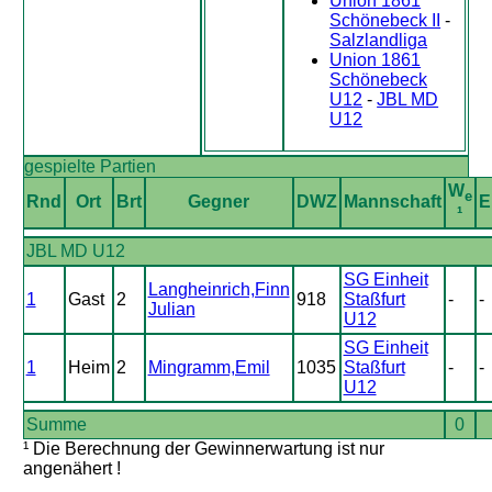
Union 1861
Schönebeck II
-
Salzlandliga
Union 1861
Schönebeck
U12
-
JBL MD
U12
gespielte Partien
W
e
Rnd
Ort
Brt
Gegner
DWZ
Mannschaft
E
¹
JBL MD U12
SG Einheit
Langheinrich,Finn
1
Gast
2
918
Staßfurt
-
-
Julian
U12
SG Einheit
1
Heim
2
Mingramm,Emil
1035
Staßfurt
-
-
U12
Summe
0
¹ Die Berechnung der Gewinnerwartung ist nur
angenähert !