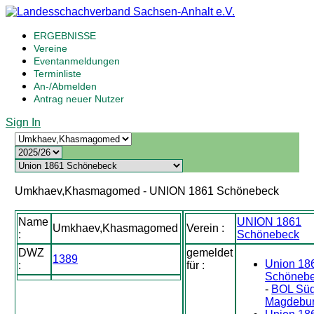
ERGEBNISSE
Vereine
Eventanmeldungen
Terminliste
An-/Abmelden
Antrag neuer Nutzer
Sign In
Umkhaev,Khasmagomed - UNION 1861 Schönebeck
Name
UNION 1861
Umkhaev,Khasmagomed
Verein :
:
Schönebeck
DWZ
gemeldet
1389
Union 18
:
für :
Schöneb
-
BOL Sü
Magdebu