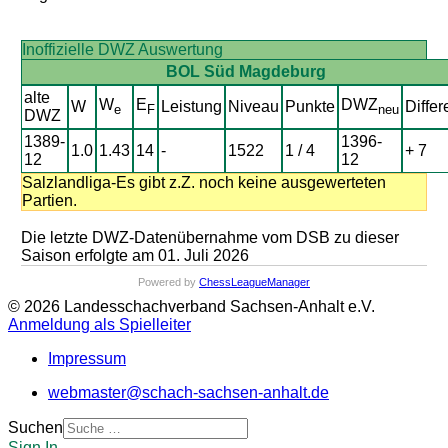
Inoffizielle DWZ Auswertung
BOL Süd Magdeburg
alte
W
E
DWZ
W
Leistung
Niveau
Punkte
Differ
e
F
neu
DWZ
1389-
1396-
1.0
1.43
14
-
1522
1 / 4
+ 7
12
12
Salzlandliga-Es gibt z.Z. noch keine ausgewerteten
Partien.
Die letzte DWZ-Datenübernahme vom DSB zu dieser
Saison erfolgte am 01. Juli 2026
Powered by
ChessLeagueManager
© 2026 Landesschachverband Sachsen-Anhalt e.V.
Anmeldung als Spielleiter
Impressum
webmaster@schach-sachsen-anhalt.de
Suchen
Sign In