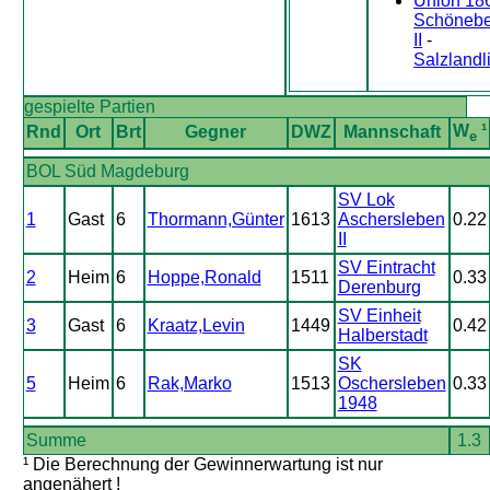
Union 18
Schöneb
II
-
Salzlandl
gespielte Partien
W
¹
Rnd
Ort
Brt
Gegner
DWZ
Mannschaft
e
BOL Süd Magdeburg
SV Lok
1
Gast
6
Thormann,Günter
1613
Aschersleben
0.22
II
SV Eintracht
2
Heim
6
Hoppe,Ronald
1511
0.33
Derenburg
SV Einheit
3
Gast
6
Kraatz,Levin
1449
0.42
Halberstadt
SK
5
Heim
6
Rak,Marko
1513
Oschersleben
0.33
1948
Summe
1.3
¹ Die Berechnung der Gewinnerwartung ist nur
angenähert !