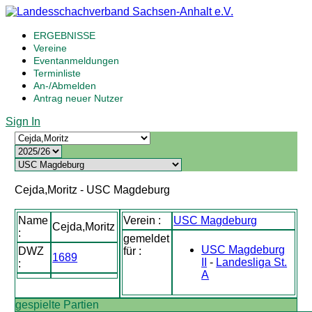
ERGEBNISSE
Vereine
Eventanmeldungen
Terminliste
An-/Abmelden
Antrag neuer Nutzer
Sign In
Cejda,Moritz - USC Magdeburg
Name
Verein :
USC Magdeburg
Cejda,Moritz
:
gemeldet
USC Magdeburg
DWZ
für :
1689
II
-
Landesliga St.
:
A
gespielte Partien