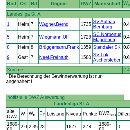
W
Rnd
Ort
Brt
Gegner
DWZ
Mannschaft
e
Landesliga St. A
SV Aufbau
1
Heim
7
Wagner,Bernd
1735
0.4
Bernburg
SC Norbertus
5
Heim
7
Wiegmann,Ulf
1728
0.4
Magdeburg
8
Heim
8
Brüggemann,Frank
1359
Stendaler SK
0.8
SV Lok
9
Gast
7
Neef,Freimuth
1580
0.6
Aschersleben
Summe
2.
¹ Die Berechnung der Gewinnerwartung ist nur
angenähert !
Inoffizielle DWZ Auswertung
Landesliga St. A
alte
W
E
DWZ
W
Leistung
Niveau
Punkte
Differ
e
F
neu
DWZ
1689-
1689-
2.0
2.35
23
-
1627
2 / 4
0
86
86