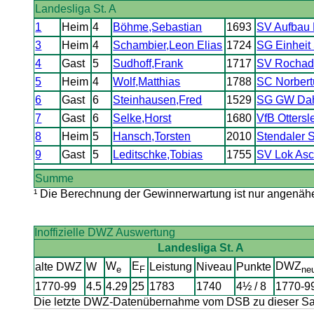
Landesliga St. A
1
Heim
4
Böhme,Sebastian
1693
SV Aufbau 
3
Heim
4
Schambier,Leon Elias
1724
SG Einheit 
4
Gast
5
Sudhoff,Frank
1717
SV Rochad
5
Heim
4
Wolf,Matthias
1788
SC Norber
6
Gast
6
Steinhausen,Fred
1529
SG GW Dah
7
Gast
6
Selke,Horst
1680
VfB Otters
8
Heim
5
Hansch,Torsten
2010
Stendaler 
9
Gast
5
Leditschke,Tobias
1755
SV Lok Asc
Summe
¹ Die Berechnung der Gewinnerwartung ist nur angenäher
Inoffizielle DWZ Auswertung
Landesliga St. A
W
E
DWZ
alte DWZ
W
Leistung
Niveau
Punkte
e
F
ne
1770-99
4.5
4.29
25
1783
1740
4½ / 8
1770-9
Die letzte DWZ-Datenübernahme vom DSB zu dieser Sais