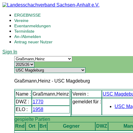
ERGEBNISSE
Vereine
Eventanmeldungen
Terminliste
An-/Abmelden
Antrag neuer Nutzer
Sign In
Graßmann,Heinz - USC Magdeburg
Name :
Graßmann,Heinz
Verein :
USC Magdebu
DWZ :
1770
gemeldet für :
USC Mag
ELO :
1958
gespielte Partien
Rnd
Ort
Brt
Gegner
DWZ
Man