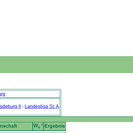
rg
deburg II
-
Landesliga St. A
W
¹
nschaft
Ergebnis
e