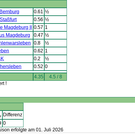
Bernburg
0.61
½
Staßfurt
0.56
½
e Magdeburg II
0.57
1
tus Magdeburg
0.47
½
lenwarsleben
0.8
½
leben
0.62
1
SK
0.2
½
hersleben
0.52
0
4.35
4.5 / 8
t !
Differenz
u
9
0
on erfolgte am 01. Juli 2026