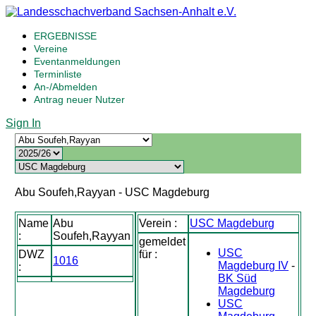
ERGEBNISSE
Vereine
Eventanmeldungen
Terminliste
An-/Abmelden
Antrag neuer Nutzer
Sign In
Abu Soufeh,Rayyan - USC Magdeburg
Name
Abu
Verein :
USC Magdeburg
:
Soufeh,Rayyan
gemeldet
USC
DWZ
für :
1016
Magdeburg IV
-
:
BK Süd
Magdeburg
USC