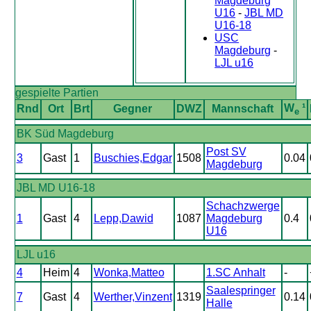
Magdeburg
U16
-
JBL MD
U16-18
USC
Magdeburg
-
LJL u16
gespielte Partien
W
¹
Rnd
Ort
Brt
Gegner
DWZ
Mannschaft
e
BK Süd Magdeburg
Post SV
3
Gast
1
Buschies,Edgar
1508
0.04
Magdeburg
JBL MD U16-18
Schachzwerge
1
Gast
4
Lepp,Dawid
1087
Magdeburg
0.4
U16
LJL u16
4
Heim
4
Wonka,Matteo
1.SC Anhalt
-
Saalespringer
7
Gast
4
Werther,Vinzent
1319
0.14
Halle