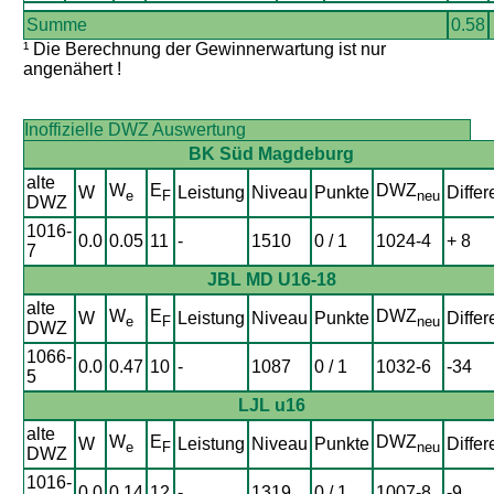
Summe
0.58
¹ Die Berechnung der Gewinnerwartung ist nur
angenähert !
Inoffizielle DWZ Auswertung
BK Süd Magdeburg
alte
W
E
DWZ
W
Leistung
Niveau
Punkte
Differ
e
F
neu
DWZ
1016-
0.0
0.05
11
-
1510
0 / 1
1024-4
+ 8
7
JBL MD U16-18
alte
W
E
DWZ
W
Leistung
Niveau
Punkte
Differ
e
F
neu
DWZ
1066-
0.0
0.47
10
-
1087
0 / 1
1032-6
-34
5
LJL u16
alte
W
E
DWZ
W
Leistung
Niveau
Punkte
Differ
e
F
neu
DWZ
1016-
0.0
0.14
12
-
1319
0 / 1
1007-8
-9