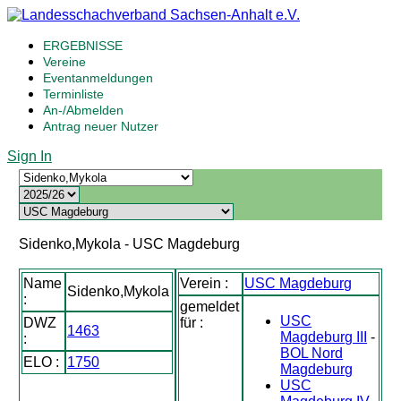
ERGEBNISSE
Vereine
Eventanmeldungen
Terminliste
An-/Abmelden
Antrag neuer Nutzer
Sign In
Sidenko,Mykola - USC Magdeburg
Name
Verein :
USC Magdeburg
Sidenko,Mykola
:
gemeldet
USC
DWZ
für :
1463
Magdeburg III
-
:
BOL Nord
ELO :
1750
Magdeburg
USC