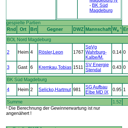
Magdeburg IV
-
BK Süd
Magdeburg
gespielte Partien
W
¹
Rnd
Ort
Brt
Gegner
DWZ
Mannschaft
E
e
BOL Nord Magdeburg
SpVg
2
Heim
4
Rösler,Leon
1767
Wahrburg-
0.14
0
Kalbe/M.
SV Energie
3
Gast
6
Kremkau,Tobias
1511
0.43
0
Stendal
BK Süd Magdeburg
SG Aufbau
4
Heim
2
Selicko,Hartmut
981
0.95
1
Elbe MD IX
Summe
1.52
¹ Die Berechnung der Gewinnerwartung ist nur
angenähert !