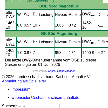
Inoffizielle DWZ Auswertung
BOL Nord Magdeburg
alte
W
E
DWZ
W
Leistung
Niveau
Punkte
Differ
e
F
neu
DWZ
1463-
1452-
0.0
0.57
10
-
1665
0 / 2
-11
10
10
BK Süd Magdeburg
alte
W
E
DWZ
W
Leistung
Niveau
Punkte
Differ
e
F
neu
DWZ
1463-
1.0
0.97
7
-
953
1 / 1
1490-9
+ 27
10
Die letzte DWZ-Datenübernahme vom DSB zu dieser
Saison erfolgte am 01. Juli 2026
Powered by
ChessLeagueManager
© 2026 Landesschachverband Sachsen-Anhalt e.V.
Anmeldung als Spielleiter
Impressum
webmaster@schach-sachsen-anhalt.de
Suchen