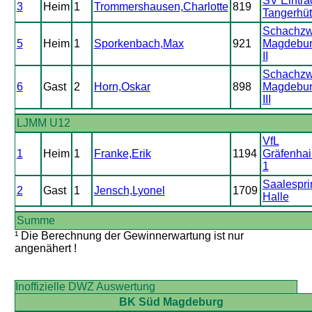
SV Eintra
3
Heim
1
Trommershausen,Charlotte
819
Tangerhüt
Schachzw
5
Heim
1
Sporkenbach,Max
921
Magdebur
II
Schachzw
6
Gast
2
Horn,Oskar
898
Magdebur
III
LJMM U12
VfL
1
Heim
1
Franke,Erik
1194
Gräfenhai
1
Saalespri
2
Gast
1
Jensch,Lyonel
1709
Halle
Summe
¹ Die Berechnung der Gewinnerwartung ist nur
angenähert !
Inoffizielle DWZ Auswertung
BK Süd Magdeburg