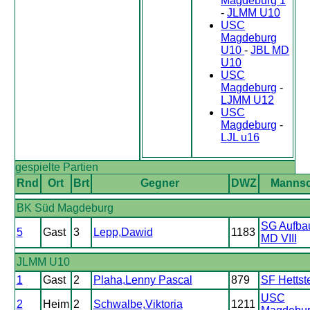
Magdeburg 1
-
JLMM U10
USC
Magdeburg
U10
-
JBL MD
U10
USC
Magdeburg
-
LJMM U12
USC
Magdeburg
-
LJL u16
gespielte Partien
Rnd
Ort
Brt
Gegner
DWZ
Mannsc
BK Süd Magdeburg
SG Aufba
5
Gast
3
Lepp,Dawid
1183
MD VIII
JLMM U10
1
Gast
2
Plaha,Lenny Pascal
879
SF Hettst
USC
2
Heim
2
Schwalbe,Viktoria
1211