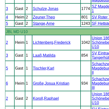
Magdebur
SZ Magde
3
Gast
2
Schulze,Jonas
1774
1
4
Heim
2
Zeuner,Theo
801
SV Roter
5
Gast
2
Stange,Arne
1243
SF Hettst
JBL MD U10
Union 18
2
Heim
1
Lichtenberg,Frederick
1042
Schönebe
U10
SV Eintra
3
Gast
1
Laaß,Matilda
854
Tangerhüt
Schachzw
5
Gast
1
Tischler,Karl
Magdebur
II
Schachzw
6
Heim
1
Große,Josua Kristian
934
Magdebur
III
Union 18
2
Gast
2
Koroll,Raphael
Schönebe
U10