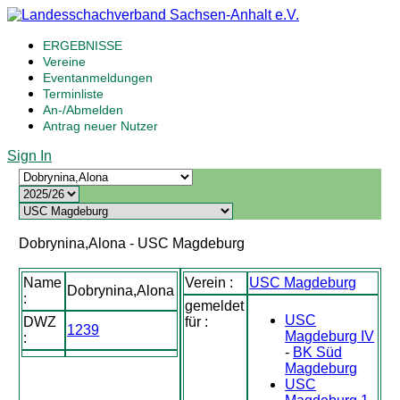
ERGEBNISSE
Vereine
Eventanmeldungen
Terminliste
An-/Abmelden
Antrag neuer Nutzer
Sign In
Dobrynina,Alona - USC Magdeburg
Name
Verein :
USC Magdeburg
Dobrynina,Alona
:
gemeldet
USC
DWZ
für :
1239
Magdeburg IV
:
-
BK Süd
Magdeburg
USC