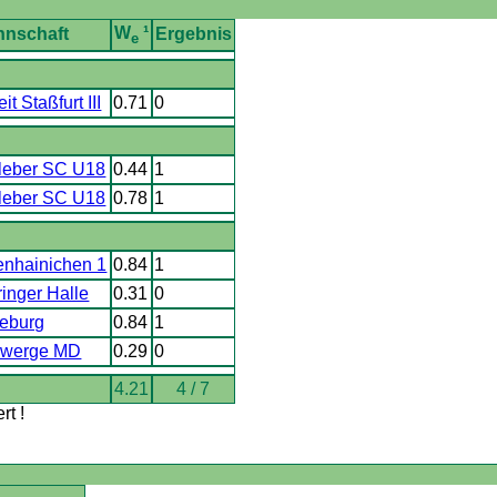
W
¹
nnschaft
Ergebnis
e
t Staßfurt III
0.71
0
leber SC U18
0.44
1
leber SC U18
0.78
1
enhainichen 1
0.84
1
inger Halle
0.31
0
eburg
0.84
1
zwerge MD
0.29
0
4.21
4 / 7
t !