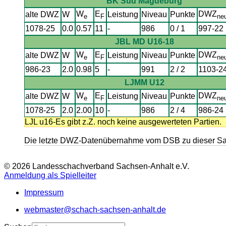
BK Süd Magdeburg
W
E
DWZ
alte DWZ
W
Leistung
Niveau
Punkte
e
F
ne
1078-25
0.0
0.57
11
-
986
0 / 1
997-22
JBL MD U16-18
W
E
DWZ
alte DWZ
W
Leistung
Niveau
Punkte
e
F
ne
986-23
2.0
0.98
5
-
991
2 / 2
1103-2
LJMM U12
W
E
DWZ
alte DWZ
W
Leistung
Niveau
Punkte
e
F
ne
1078-25
2.0
2.00
10
-
986
2 / 4
986-24
LJL u16-Es gibt z.Z. noch keine ausgewerteten Partien.
Die letzte DWZ-Datenübernahme vom DSB zu dieser Sais
© 2026 Landesschachverband Sachsen-Anhalt e.V.
Anmeldung als Spielleiter
Impressum
webmaster@schach-sachsen-anhalt.de