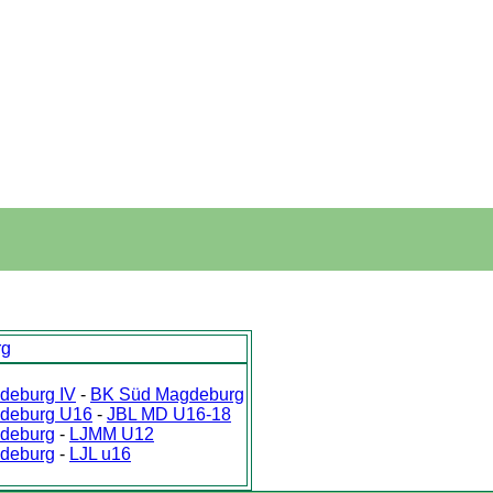
rg
eburg IV
-
BK Süd Magdeburg
deburg U16
-
JBL MD U16-18
deburg
-
LJMM U12
deburg
-
LJL u16