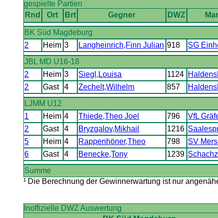
gespielte Partien
Rnd
Ort
Brt
Gegner
DWZ
Ma
BK Süd Magdeburg
2
Heim
3
Langheinrich,Finn Julian
918
SG Einhei
JBL MD U16-18
2
Heim
3
Siegl,Louisa
1124
Haldens
2
Gast
4
Zechelt,Wilhelm
857
Haldens
LJMM U12
1
Heim
4
Thiede,Theo Joel
796
VfL Gräf
2
Gast
4
Bryzgalov,Mikhail
1216
Saalespr
5
Heim
4
Rappenhöner,Theo
798
SV Mers
6
Gast
4
Benecke,Tony
1239
Schach
Summe
¹ Die Berechnung der Gewinnerwartung ist nur angenäher
Inoffizielle DWZ Auswertung