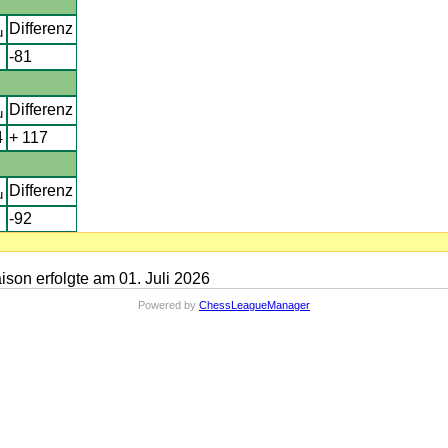
Differenz
u
-81
Differenz
u
4
+ 117
Differenz
u
-92
on erfolgte am 01. Juli 2026
Powered by
ChessLeagueManager