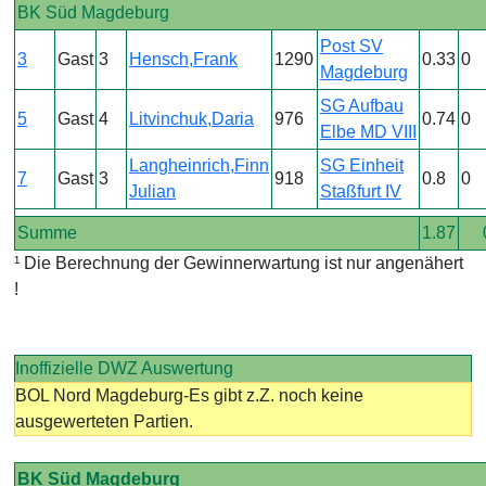
BK Süd Magdeburg
Post SV
3
Gast
3
Hensch,Frank
1290
0.33
0
Magdeburg
SG Aufbau
5
Gast
4
Litvinchuk,Daria
976
0.74
0
Elbe MD VIII
Langheinrich,Finn
SG Einheit
7
Gast
3
918
0.8
0
Julian
Staßfurt IV
Summe
1.87
¹ Die Berechnung der Gewinnerwartung ist nur angenähert
!
Inoffizielle DWZ Auswertung
BOL Nord Magdeburg-Es gibt z.Z. noch keine
ausgewerteten Partien.
BK Süd Magdeburg