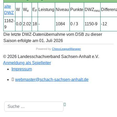
alte
W
W
E
Leistung
Niveau
Punkte
DWZ
Differen
e
F
neu
DWZ
1162-
0.0
2.02
18
-
1084
0 / 3
1150-9
-12
9
Die letzte DWZ-Datenübernahme vom DSB zu dieser
Saison erfolgte am 01. Juli 2026
Powered by
ChessLeagueManager
© 2026 Landesschachverband Sachsen-Anhalt e.V.
Anmeldung als Spielleiter
Impressum
webmaster@schach-sachsen-anhalt.de
Suchen