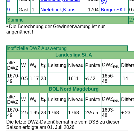
SV
9
Gast
1
Nielebock,Klaus
1704
Burger SK II
0.
Summe
2.
¹ Die Berechnung der Gewinnerwartung ist nur
angenähert !
Inoffizielle DWZ Auswertung
Landesliga St. A
alte
W
E
DWZ
W
Leistung
Niveau
Punkte
Differ
e
F
neu
DWZ
1670-
1656-
0.5
1.17
23
-
1611
½ / 2
-14
49
48
BOL Nord Magdeburg
alte
W
E
DWZ
W
Leistung
Niveau
Punkte
Differ
e
F
neu
DWZ
1670-
1693-
2.5
1.95
23
1768
1768
2½ / 5
+ 23
49
48
Die letzte DWZ-Datenübernahme vom DSB zu dieser
Saison erfolgte am 01. Juli 2026