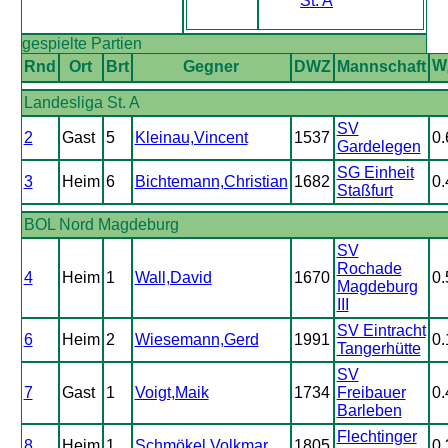
St. A
gespielte Partien
W
Rnd
Ort
Brt
Gegner
DWZ
Mannschaft
Landesliga St. A
SV
2
Gast
5
Kleinau,Vincent
1537
0.
Gardelegen
SG Einheit
3
Heim
6
Bichtemann,Christian
1682
0.
Staßfurt
BOL Nord Magdeburg
SV
Rochade
4
Heim
1
Wall,David
1670
0.
Magdeburg
III
SV Eintracht
6
Heim
2
Wiesemann,Gerd
1991
0.
Tangerhütte
SV
7
Gast
1
Voigt,Maik
1734
Freibauer
0.
Barleben
Flechtinger
8
Heim
1
Schmökel,Volkmar
1805
0.