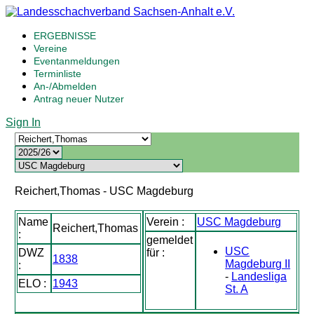
ERGEBNISSE
Vereine
Eventanmeldungen
Terminliste
An-/Abmelden
Antrag neuer Nutzer
Sign In
Reichert,Thomas - USC Magdeburg
Name
Verein :
USC Magdeburg
Reichert,Thomas
:
gemeldet
USC
DWZ
für :
1838
Magdeburg II
:
-
Landesliga
ELO :
1943
St. A