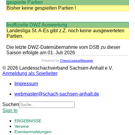
gespielte Partien
Bisher keine gespielten Partien !
Inoffizielle DWZ Auswertung
Landesliga St. A-Es gibt z.Z. noch keine ausgewerteten
Partien.
Die letzte DWZ-Datenübernahme vom DSB zu dieser
Saison erfolgte am 01. Juli 2026
Powered by
ChessLeagueManager
© 2026 Landesschachverband Sachsen-Anhalt e.V.
Anmeldung als Spielleiter
Impressum
webmaster@schach-sachsen-anhalt.de
Suchen
Sign In
ERGEBNISSE
Vereine
Eventanmeldungen