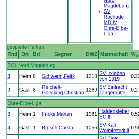
Nord
Magdeburg
SV
Rochade
MD IV
-
Ohre-Elbe-
Liga
gespielte Partien
W
Rnd
Ort
Brt
Gegner
DWZ
Mannschaft
e
BOL Nord Magdeburg
SV Irxleben
8
Heim
8
Schwerin,Felix
1218
0.3
von 1919
Reichelt-
SV Eintracht
9
Gast
8
1269
0.2
Goecking,Christian
Tangerhütte
Ohre-Elbe-Liga
Haldensleber
3
Heim
1
Fricke,Marten
1081
0.5
SC II
SV Kali
4
Gast
1
Bresch,Carsta
1056
0.5
Wolmirstedt II
SV Eintr.