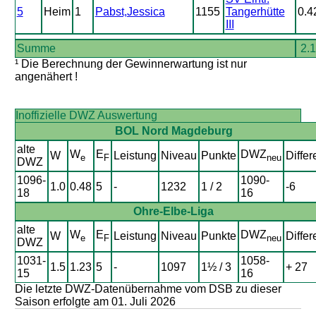
5
Heim
1
Pabst,Jessica
1155
Tangerhütte
0.4
III
Summe
2.
¹ Die Berechnung der Gewinnerwartung ist nur
angenähert !
Inoffizielle DWZ Auswertung
BOL Nord Magdeburg
alte
W
E
DWZ
W
Leistung
Niveau
Punkte
Differ
e
F
neu
DWZ
1096-
1090-
1.0
0.48
5
-
1232
1 / 2
-6
18
16
Ohre-Elbe-Liga
alte
W
E
DWZ
W
Leistung
Niveau
Punkte
Differ
e
F
neu
DWZ
1031-
1058-
1.5
1.23
5
-
1097
1½ / 3
+ 27
15
16
Die letzte DWZ-Datenübernahme vom DSB zu dieser
Saison erfolgte am 01. Juli 2026