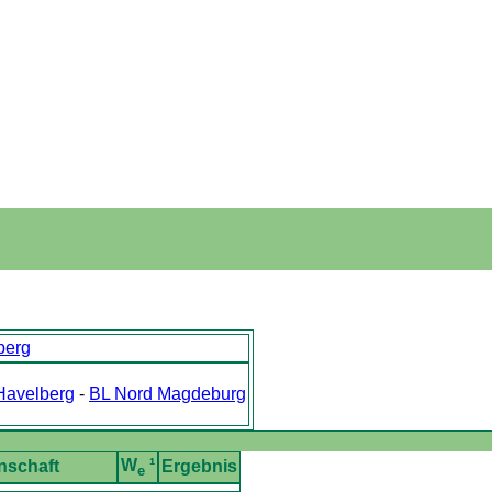
berg
Havelberg
-
BL Nord Magdeburg
W
¹
nschaft
Ergebnis
e