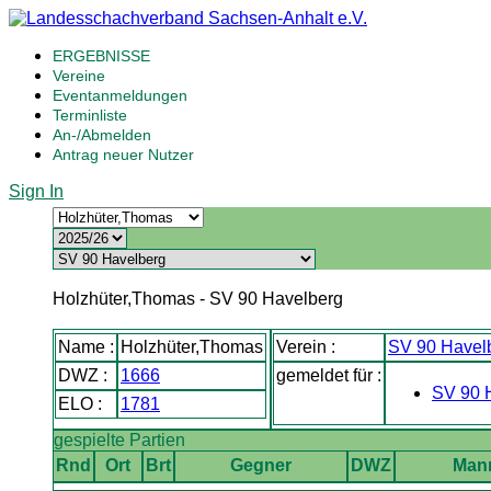
ERGEBNISSE
Vereine
Eventanmeldungen
Terminliste
An-/Abmelden
Antrag neuer Nutzer
Sign In
Holzhüter,Thomas - SV 90 Havelberg
Name :
Holzhüter,Thomas
Verein :
SV 90 Havel
DWZ :
1666
gemeldet für :
SV 90 
ELO :
1781
gespielte Partien
Rnd
Ort
Brt
Gegner
DWZ
Man