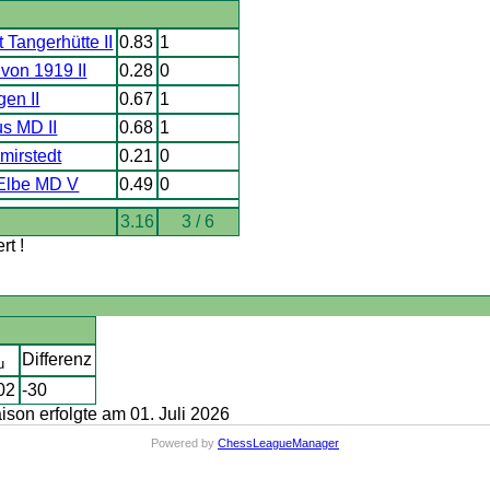
 Tangerhütte II
0.83
1
 von 1919 II
0.28
0
en II
0.67
1
s MD II
0.68
1
mirstedt
0.21
0
Elbe MD V
0.49
0
3.16
3 / 6
t !
Differenz
u
02
-30
on erfolgte am 01. Juli 2026
Powered by
ChessLeagueManager