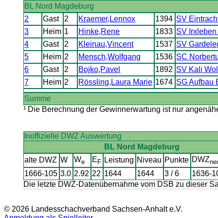
BL Nord Magdeburg
2
Gast
2
Kraemer,Lennox
1394
SV Eintracht
3
Heim
1
Hinke,Rene
1833
SV Irxleben
4
Gast
2
Kleinau,Vincent
1537
SV Gardeleg
5
Heim
2
Mensch,Wolfgang
1536
SC Norbertu
6
Gast
2
Bojko,Pavel
1892
SV Kali Wol
7
Heim
2
Rössling,Laura Marie
1674
SG Aufbau 
Summe
¹ Die Berechnung der Gewinnerwartung ist nur angenäher
Inoffizielle DWZ Auswertung
BL Nord Magdeburg
W
E
DWZ
alte DWZ
W
Leistung
Niveau
Punkte
e
F
ne
1666-105
3.0
2.92
22
1644
1644
3 / 6
1636-1
Die letzte DWZ-Datenübernahme vom DSB zu dieser Sais
© 2026 Landesschachverband Sachsen-Anhalt e.V.
Anmeldung als Spielleiter